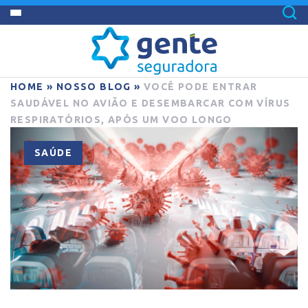
HOME
»
NOSSO BLOG
»
VOCÊ PODE ENTRAR
SAUDÁVEL NO AVIÃO E DESEMBARCAR COM VÍRUS
RESPIRATÓRIOS, APÓS UM VOO LONGO
SAÚDE