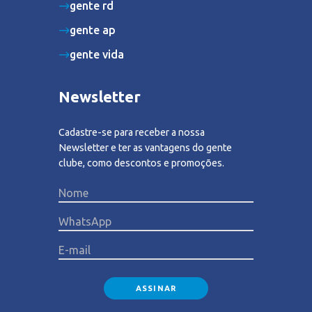
gente rd
gente ap
gente vida
Newsletter
Cadastre-se para receber a nossa
Newsletter e ter as vantagens do gente
clube, como descontos e promoções.
Please lea