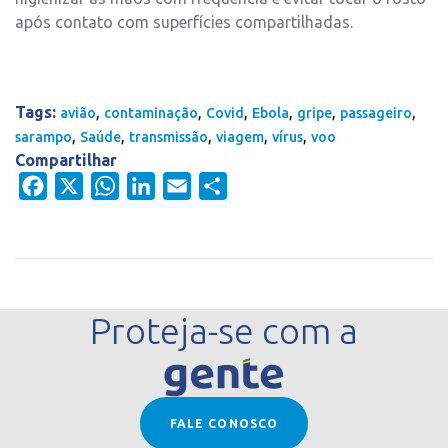
após contato com superfícies compartilhadas.
Tags:
,
,
,
,
,
,
avião
contaminação
Covid
Ebola
gripe
passageiro
,
,
,
,
,
sarampo
Saúde
transmissão
viagem
vírus
voo
Compartilhar
Facebook
X
WhatsApp
LinkedIn
Email
Share
Proteja-se com a
FALE CONOSCO