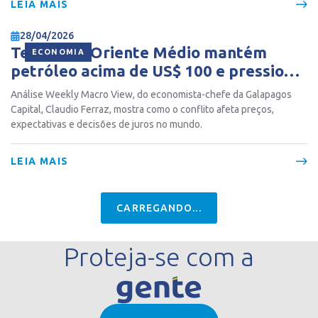
LEIA MAIS
28/04/2026
Tensão no Oriente Médio mantém
ECONOMIA
petróleo acima de US$ 100 e pressiona
inflação global
Análise Weekly Macro View, do economista-chefe da Galapagos
Capital, Claudio Ferraz, mostra como o conflito afeta preços,
expectativas e decisões de juros no mundo.
LEIA MAIS
CARREGANDO...
Proteja-se com a