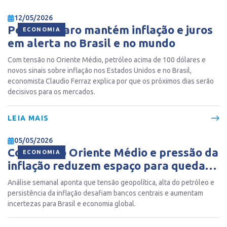
12/05/2026
Petróleo caro mantém inflação e juros
ECONOMIA
em alerta no Brasil e no mundo
Com tensão no Oriente Médio, petróleo acima de 100 dólares e
novos sinais sobre inflação nos Estados Unidos e no Brasil,
economista Claudio Ferraz explica por que os próximos dias serão
decisivos para os mercados.
LEIA MAIS
05/05/2026
Conflito no Oriente Médio e pressão da
ECONOMIA
inflação reduzem espaço para queda
de juros no mundo, diz economista
Análise semanal aponta que tensão geopolítica, alta do petróleo e
persistência da inflação desafiam bancos centrais e aumentam
incertezas para Brasil e economia global.