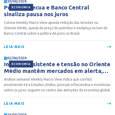
30/06/2026
Petróleo recua e Banco Central
ECONOMIA
sinaliza pausa nos juros
Coluna Weekly Macro View aponta redução das tensões no
Oriente Médio, queda do preço do petróleo e mudança no tom do
Banco Central sobre a política de juros no Brasil.
LEIA MAIS
02/06/2026
Inflação resistente e tensão no Oriente
ECONOMIA
Médio mantêm mercados em alerta,
aponta economista
Análise semanal Weekly Macro View indica que conflito
envolvendo Irã e Estados Unidos, pressão inflacionária e incertezas
sobre os juros seguem no centro das atenções da economia global.
LEIA MAIS
26/05/2026