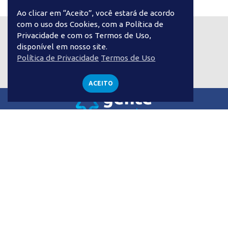
Ao clicar em “Aceito”, você estará de acordo
Proteja-se com a
com o uso dos Cookies, com a Política de
Privacidade e com os Termos de Uso,
disponível em nosso site.
Política de Privacidade
Termos de Uso
FALE CONOSCO
ACEITO
Sobre a Gente
Nossa História
Onde Estamos
O Desafio de Crescer
Administrando a gente