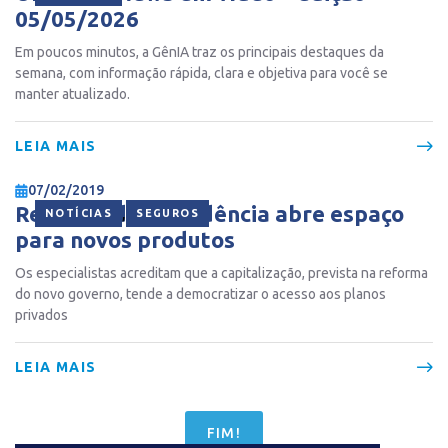
05/05/2026
Em poucos minutos, a GênIA traz os principais destaques da
semana, com informação rápida, clara e objetiva para você se
manter atualizado.
LEIA MAIS
07/02/2019
Reforma da previdência abre espaço
,
NOTÍCIAS
SEGUROS
para novos produtos
Os especialistas acreditam que a capitalização, prevista na reforma
do novo governo, tende a democratizar o acesso aos planos
privados
LEIA MAIS
FIM!