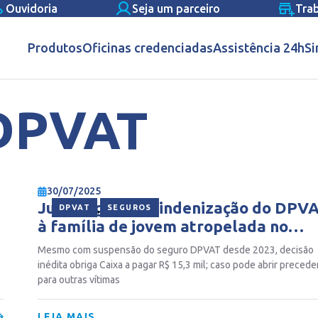
Ouvidoria
Seja um parceiro
Tra
Produtos
Oficinas credenciadas
Assistência 24h
Si
DPVAT
30/07/2025
Justiça garante indenização do DPV
,
DPVAT
SEGUROS
à família de jovem atropelada no
Espírito Santo
Mesmo com suspensão do seguro DPVAT desde 2023, decisão
inédita obriga Caixa a pagar R$ 15,3 mil; caso pode abrir preced
para outras vítimas
LEIA MAIS