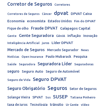
Corretor de Seguros
Corretores
dpvat
DPVAT Caixa
Corretores de Seguros
Câncer
Economia
economista
Estados Unidos
Fim do DPVAT
Fraude DPVAT
Galapagos Capital
Fique de olho
Gente Seguradora
inflação
Inovação
Gente
GênIA
Líder DPVAT
Inteligência Artificial
juros
Mercado de Seguros
Mercado Segurador
News
Paulo Mubarack
Pesquisa
Notícias
Open Insurance
Seguradora Líder
Seguradoras
Saúde
Seguradora
seguro
Seguro Auto
Seguro de Automóvel
Seguro DPVAT
Seguro de Vida
Seguros
Seguro Obrigatório
Setor de Seguros
SUSEP
Solange Vieira
SPVAT
Tatiana Pinheiro
Sus
trânsito
taxa de juros
Tecnologia
Ur Gente
vídeo