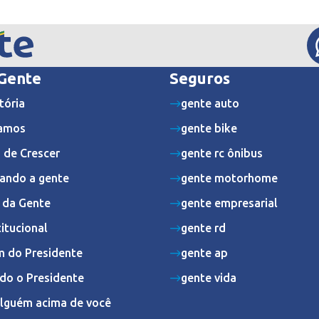
 Gente
Seguros
tória
gente auto
amos
gente bike
 de Crescer
gente rc ônibus
ando a gente
gente motorhome
s da Gente
gente empresarial
titucional
gente rd
 do Presidente
gente ap
do o Presidente
gente vida
Alguém acima de você