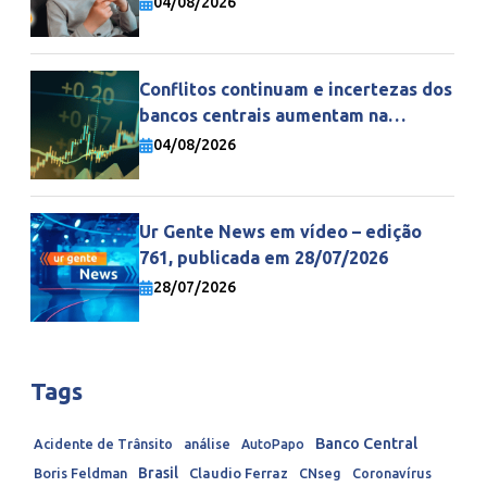
04/08/2026
Conflitos continuam e incertezas dos
bancos centrais aumentam na
economia mundial
04/08/2026
Ur Gente News em vídeo – edição
761, publicada em 28/07/2026
28/07/2026
Tags
Banco Central
Acidente de Trânsito
análise
AutoPapo
Brasil
Boris Feldman
Claudio Ferraz
CNseg
Coronavírus