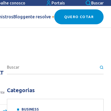
balhe conosco
Portais
Buscar
nistros
Blog
gente resolve
+
QUERO COTAR
AT
Categorias
ente
BUSINESS