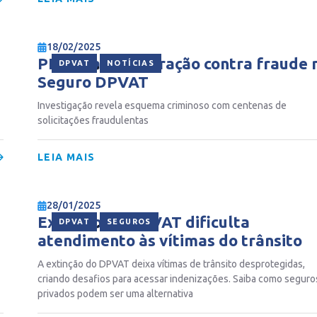
18/02/2025
PF deflagra operação contra fraude 
,
DPVAT
NOTÍCIAS
Seguro DPVAT
Investigação revela esquema criminoso com centenas de
solicitações fraudulentas
LEIA MAIS
28/01/2025
Extinção do DPVAT dificulta
,
DPVAT
SEGUROS
atendimento às vítimas do trânsito
A extinção do DPVAT deixa vítimas de trânsito desprotegidas,
criando desafios para acessar indenizações. Saiba como seguro
privados podem ser uma alternativa