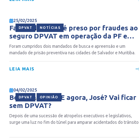
25/02/2025
Falso advogado é preso por fraudes ao
,
DPVAT
NOTÍCIAS
seguro DPVAT em operação da PF e
MP-BA
Foram cumpridos dois mandados de busca e apreensão e um
mandado de prisão preventiva nas cidades de Salvador e Muritiba.
LEIA MAIS
04/02/2025
Boris Feldman: E agora, José? Vai ficar
,
DPVAT
OPINIÃO
sem DPVAT?
Depois de uma sucessão de atropelos executivos e legislativos,
surge uma luz no fim do túnel para amparar acidentados do trânsito