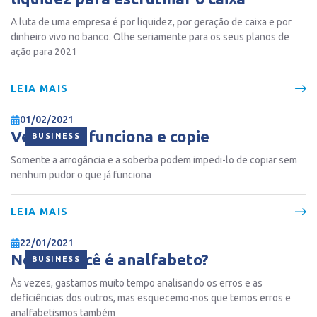
A luta de uma empresa é por liquidez, por geração de caixa e por
dinheiro vivo no banco. Olhe seriamente para os seus planos de
ação para 2021
LEIA MAIS
01/02/2021
Veja onde funciona e copie
BUSINESS
Somente a arrogância e a soberba podem impedi-lo de copiar sem
nenhum pudor o que já funciona
LEIA MAIS
22/01/2021
No que você é analfabeto?
BUSINESS
Às vezes, gastamos muito tempo analisando os erros e as
deficiências dos outros, mas esquecemo-nos que temos erros e
analfabetismos também