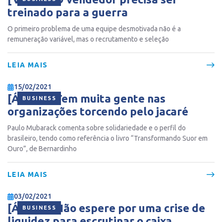
treinado para a guerra
O primeiro problema de uma equipe desmotivada não é a
remuneração variável, mas o recrutamento e seleção
LEIA MAIS
15/02/2021
[ÁUDIO] Tem muita gente nas
BUSINESS
organizações torcendo pelo jacaré
Paulo Mubarack comenta sobre solidariedade e o perfil do
brasileiro, tendo como referência o livro “Transformando Suor em
Ouro”, de Bernardinho
LEIA MAIS
03/02/2021
[ÁUDIO] Não espere por uma crise de
BUSINESS
liquidez para escrutinar o caixa