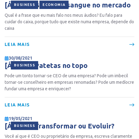
[ÁUDIO] Banho de sangue no mercado
,
BUSINESS
ECONOMIA
Qual é a frase que eu mais falo nos meus áudios? Eu falo para
cuidar do caixa, porque tudo que existe numa empresa, depende do
caixa
LEIA MAIS
30/08/2021
[ÁUDIO] Patetas no topo
BUSINESS
Pode um tonto tornar-se CEO de uma empresa? Pode um imbecil
tornar-se conselheiro em empresas renomadas? Pode um medíocre
fundar uma empresa e enriquecer?
LEIA MAIS
19/05/2021
[ÁUDIO] Transformar ou Evoluir?
BUSINESS
Você aí que é CEO ou proprietário da empresa, escreva claramente