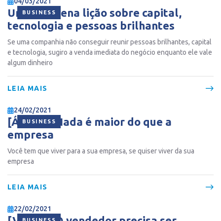
04/03/2021
Uma pequena lição sobre capital,
BUSINESS
tecnologia e pessoas brilhantes
Se uma companhia não conseguir reunir pessoas brilhantes, capital
e tecnologia, sugiro a venda imediata do negócio enquanto ele vale
algum dinheiro
LEIA MAIS
24/02/2021
[ÁUDIO] Nada é maior do que a
BUSINESS
empresa
Você tem que viver para a sua empresa, se quiser viver da sua
empresa
LEIA MAIS
22/02/2021
[VÍDEO] O vendedor precisa ser
BUSINESS