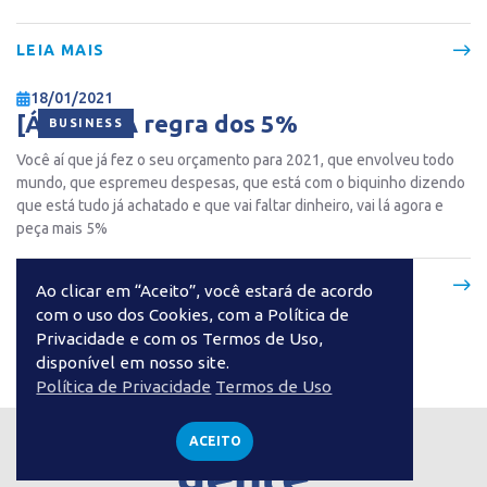
LEIA MAIS
18/01/2021
[ÁUDIO] A regra dos 5%
BUSINESS
Você aí que já fez o seu orçamento para 2021, que envolveu todo
mundo, que espremeu despesas, que está com o biquinho dizendo
que está tudo já achatado e que vai faltar dinheiro, vai lá agora e
peça mais 5%
LEIA MAIS
Ao clicar em “Aceito”, você estará de acordo
com o uso dos Cookies, com a Política de
Privacidade e com os Termos de Uso,
CARREGANDO...
disponível em nosso site.
Política de Privacidade
Termos de Uso
Proteja-se com a
ACEITO