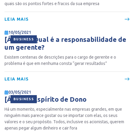
quais são os pontos fortes e fracos da sua empresa
LEIA MAIS
10/05/2021
[ÁUDIO] Qual é a responsabilidade de
BUSINESS
um gerente?
Existem centenas de descrições para o cargo de gerente e o
problema é que em nenhuma consta “gerar resultados”
LEIA MAIS
03/05/2021
[ÁUDIO] Espírito de Dono
BUSINESS
Há um momento, especialmente nas empresas grandes, em que
ninguém mais parece gostar ou se importar com elas, os seus
valores e o seu propósito. Todos, inclusive os acionistas, querem
apenas pegar algum dinheiro e cair fora