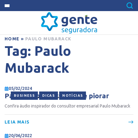
HOME
»
PAULO MUBARACK
Tag:
Paulo
Mubarack
05/02/2024
Paulo Mubarack: pare de piorar
,
,
BUSINESS
DICAS
NOTÍCIAS
Confira áudio inspirador do consultor empresarial Paulo Mubarack
LEIA MAIS
20/06/2022