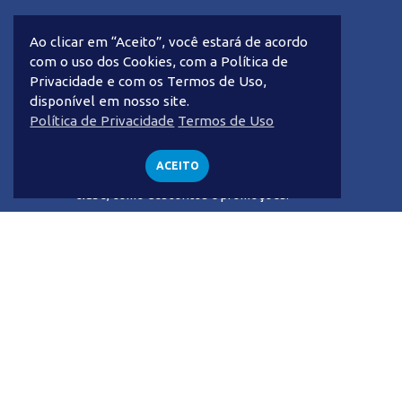
gente ap
Ao clicar em “Aceito”, você estará de acordo
gente vida
com o uso dos Cookies, com a Política de
Privacidade e com os Termos de Uso,
disponível em nosso site.
Newsletter
Política de Privacidade
Termos de Uso
Cadastre-se para receber a nossa
ACEITO
Newsletter e ter as vantagens do gente
clube, como descontos e promoções.
Please lea