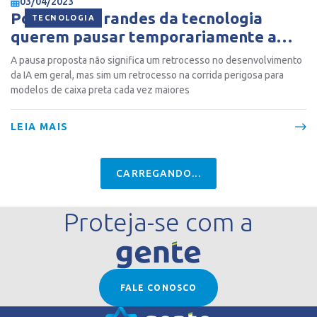
03/04/2023
Por que os grandes da tecnologia
TECNOLOGIA
querem pausar temporariamente a
Inteligência Artificial?
A pausa proposta não significa um retrocesso no desenvolvimento
da IA em geral, mas sim um retrocesso na corrida perigosa para
modelos de caixa preta cada vez maiores
LEIA MAIS
FIM!
Proteja-se com a
FALE CONOSCO