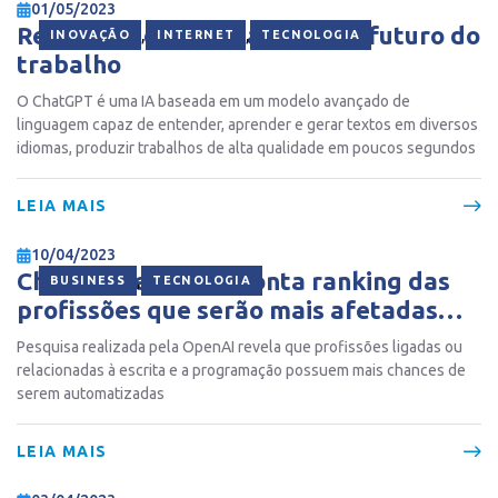
01/05/2023
Revolução da IA: ChatGPT e o futuro do
,
,
INOVAÇÃO
INTERNET
TECNOLOGIA
trabalho
O ChatGPT é uma IA baseada em um modelo avançado de
linguagem capaz de entender, aprender e gerar textos em diversos
idiomas, produzir trabalhos de alta qualidade em poucos segundos
LEIA MAIS
10/04/2023
ChatGPT: estudo aponta ranking das
,
BUSINESS
TECNOLOGIA
profissões que serão mais afetadas
pela IA
Pesquisa realizada pela OpenAI revela que profissões ligadas ou
relacionadas à escrita e a programação possuem mais chances de
serem automatizadas
LEIA MAIS