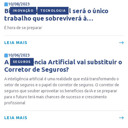
10/08/2023
Bill Gates afirma qual será o único
,
INOVAÇÃO
TECNOLOGIA
trabalho que sobreviverá à
Inteligência Artificial
É hora de se preparar
LEIA MAIS
10/06/2023
A Inteligência Artificial vai substituir o
SEGUROS
Corretor de Seguros?
A inteligência artificial é uma realidade que está transformando o
setor de seguros e o papel do corretor de seguros. O corretor de
seguros que souber aproveitar os benefícios da IA e se preparar
para o futuro terá mais chances de sucesso e crescimento
profissional
LEIA MAIS