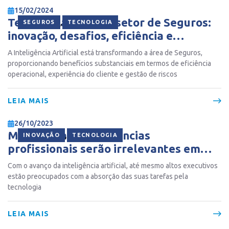
15/02/2024
Tecnologias de IA e setor de Seguros:
,
SEGUROS
TECNOLOGIA
inovação, desafios, eficiência e
benefícios
A Inteligência Artificial está transformando a área de Seguros,
proporcionando benefícios substanciais em termos de eficiência
operacional, experiência do cliente e gestão de riscos
LEIA MAIS
26/10/2023
Metade das competências
,
INOVAÇÃO
TECNOLOGIA
profissionais serão irrelevantes em
2025, diz estudo
Com o avanço da inteligência artificial, até mesmo altos executivos
estão preocupados com a absorção das suas tarefas pela
tecnologia
LEIA MAIS