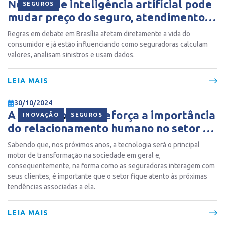
Nova lei de inteligência artificial pode
SEGUROS
mudar preço do seguro, atendimento e
decisões automáticas
Regras em debate em Brasília afetam diretamente a vida do
consumidor e já estão influenciando como seguradoras calculam
valores, analisam sinistros e usam dados.
LEIA MAIS
30/10/2024
A ascensão da IA reforça a importância
,
INOVAÇÃO
SEGUROS
do relacionamento humano no setor de
seguros
Sabendo que, nos próximos anos, a tecnologia será o principal
motor de transformação na sociedade em geral e,
consequentemente, na forma como as seguradoras interagem com
seus clientes, é importante que o setor fique atento às próximas
tendências associadas a ela.
LEIA MAIS