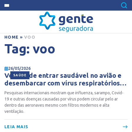
HOME
»
VOO
Tag:
voo
26/05/2026
Você pode entrar saudável no avião e
SAÚDE
desembarcar com vírus respiratórios,
após um voo longo
Pesquisas internacionais mostram que influenza, sarampo, Covid-
19 e outras doenças causadas por vírus podem circular pelo ar
dentro das aeronaves mesmo com filtros modernos e alta
ventilação.
LEIA MAIS