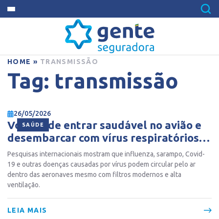
HOME
»
TRANSMISSÃO
Tag:
transmissão
26/05/2026
Você pode entrar saudável no avião e
SAÚDE
desembarcar com vírus respiratórios,
após um voo longo
Pesquisas internacionais mostram que influenza, sarampo, Covid-
19 e outras doenças causadas por vírus podem circular pelo ar
dentro das aeronaves mesmo com filtros modernos e alta
ventilação.
LEIA MAIS