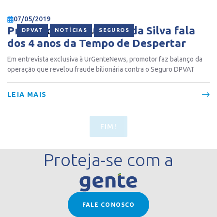
07/05/2019
Promotor Paulo Marcio da Silva fala
,
,
DPVAT
NOTÍCIAS
SEGUROS
dos 4 anos da Tempo de Despertar
Em entrevista exclusiva à UrGenteNews, promotor faz balanço da
operação que revelou fraude bilionária contra o Seguro DPVAT
LEIA MAIS
FIM!
Proteja-se com a
FALE CONOSCO