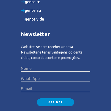
gente rd
gente ap
gente vida
Newsletter
Cadastre-se para receber a nossa
Newsletter e ter as vantagens do gente
clube, como descontos e promoções.
Please lea