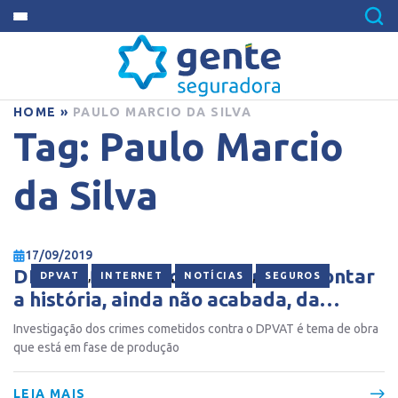
HOME
»
PAULO MARCIO DA SILVA
Tag:
Paulo Marcio
da Silva
17/09/2019
DPVAT: filme documentário vai contar
,
,
,
DPVAT
INTERNET
NOTÍCIAS
SEGUROS
a história, ainda não acabada, da
Operação Tempo de Despertar
Investigação dos crimes cometidos contra o DPVAT é tema de obra
que está em fase de produção
LEIA MAIS