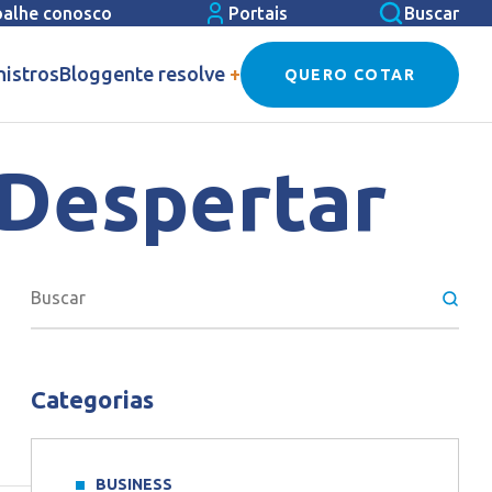
balhe conosco
Portais
Buscar
nistros
Blog
gente resolve
+
QUERO COTAR
Despertar
Categorias
BUSINESS