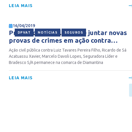
LEIA MAIS
16/04/2019
Promotoria Pública deve juntar novas
,
,
DPVAT
NOTÍCIAS
SEGUROS
provas de crimes em ação contra
Seguradora Líder
Ação civil pública contra Luiz Tavares Pereira Filho, Ricardo de Sá
Acatuassu Xavier, Marcelo Davoli Lopes, Seguradora Líder e
Bradesco S/A permanece na comarca de Diamantina
LEIA MAIS