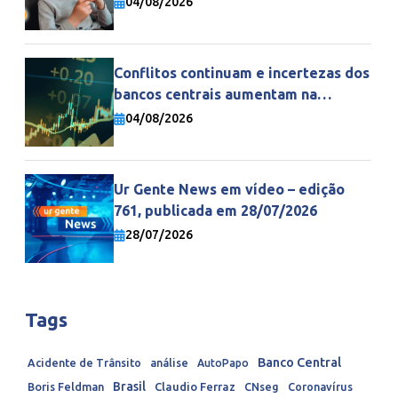
04/08/2026
Conflitos continuam e incertezas dos
bancos centrais aumentam na
economia mundial
04/08/2026
Ur Gente News em vídeo – edição
761, publicada em 28/07/2026
28/07/2026
Tags
Banco Central
Acidente de Trânsito
análise
AutoPapo
Brasil
Boris Feldman
Claudio Ferraz
CNseg
Coronavírus