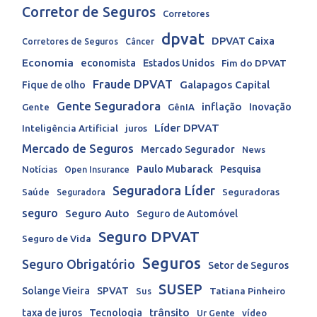
Corretor de Seguros
Corretores
dpvat
DPVAT Caixa
Corretores de Seguros
Câncer
Economia
economista
Estados Unidos
Fim do DPVAT
Fraude DPVAT
Galapagos Capital
Fique de olho
Gente Seguradora
inflação
Inovação
Gente
GênIA
Líder DPVAT
Inteligência Artificial
juros
Mercado de Seguros
Mercado Segurador
News
Paulo Mubarack
Pesquisa
Notícias
Open Insurance
Seguradora Líder
Seguradoras
Saúde
Seguradora
seguro
Seguro Auto
Seguro de Automóvel
Seguro DPVAT
Seguro de Vida
Seguros
Seguro Obrigatório
Setor de Seguros
SUSEP
Solange Vieira
SPVAT
Tatiana Pinheiro
Sus
trânsito
taxa de juros
Tecnologia
Ur Gente
vídeo