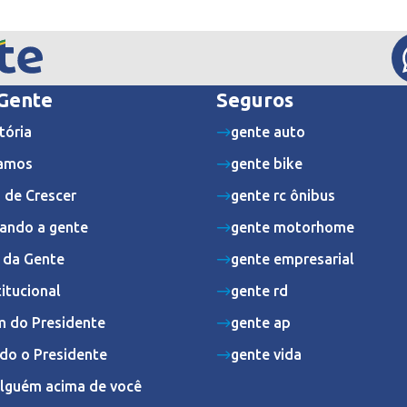
 Gente
Seguros
tória
gente auto
amos
gente bike
 de Crescer
gente rc ônibus
ando a gente
gente motorhome
s da Gente
gente empresarial
titucional
gente rd
 do Presidente
gente ap
do o Presidente
gente vida
Alguém acima de você