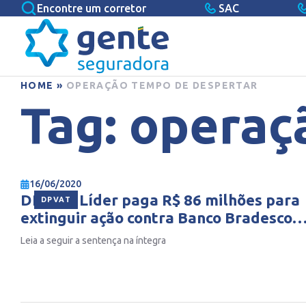
Encontre um corretor
SAC
HOME
»
OPERAÇÃO TEMPO DE DESPERTAR
Tag:
operaç
16/06/2020
DPVAT: Líder paga R$ 86 milhões para
DPVAT
extinguir ação contra Banco Bradesco
SA, ex-dirigentes e a própria
Leia a seguir a sentença na íntegra