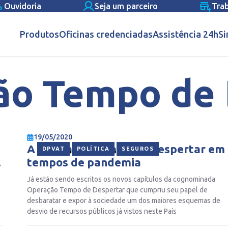
Ouvidoria
Seja um parceiro
Tra
Produtos
Oficinas credenciadas
Assistência 24h
Si
ão Tempo de 
19/05/2020
A Operação Tempo de Despertar em
,
,
DPVAT
POLÍTICA
SEGUROS
tempos de pandemia
Já estão sendo escritos os novos capítulos da cognominada
Operação Tempo de Despertar que cumpriu seu papel de
desbaratar e expor à sociedade um dos maiores esquemas de
desvio de recursos públicos já vistos neste País