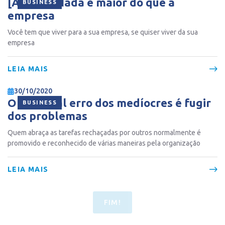
[ÁUDIO] Nada é maior do que a
BUSINESS
empresa
Você tem que viver para a sua empresa, se quiser viver da sua
empresa
LEIA MAIS
30/10/2020
O principal erro dos medíocres é fugir
BUSINESS
dos problemas
Quem abraça as tarefas rechaçadas por outros normalmente é
promovido e reconhecido de várias maneiras pela organização
LEIA MAIS
FIM!