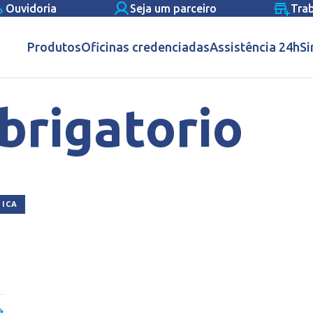
Ouvidoria
Seja um parceiro
Tra
Produtos
Oficinas credenciadas
Assistência 24h
Si
brigatorio
TICA