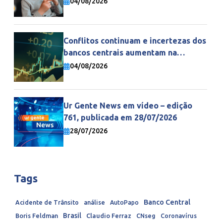
04/08/2026
Conflitos continuam e incertezas dos
bancos centrais aumentam na
economia mundial
04/08/2026
Ur Gente News em vídeo – edição
761, publicada em 28/07/2026
28/07/2026
Tags
Banco Central
Acidente de Trânsito
análise
AutoPapo
Brasil
Boris Feldman
Claudio Ferraz
CNseg
Coronavírus