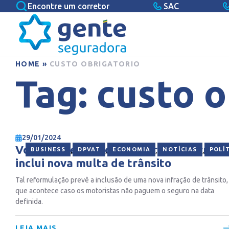
Encontre um corretor
SAC
HOME
»
CUSTO OBRIGATORIO
Tag:
custo o
29/01/2024
Volta do seguro obrigatório de carro
,
,
,
,
BUSINESS
DPVAT
ECONOMIA
NOTÍCIAS
POLÍ
inclui nova multa de trânsito
Tal reformulação prevê a inclusão de uma nova infração de trânsito,
que acontece caso os motoristas não paguem o seguro na data
definida.
LEIA MAIS