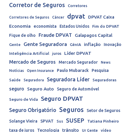
Corretor de Seguros
Corretores
dpvat
DPVAT Caixa
Corretores de Seguros
Câncer
Economia
economista
Estados Unidos
Fim do DPVAT
Fraude DPVAT
Galapagos Capital
Fique de olho
Gente Seguradora
inflação
Inovação
Gente
GênIA
Líder DPVAT
Inteligência Artificial
juros
Mercado de Seguros
Mercado Segurador
News
Paulo Mubarack
Pesquisa
Notícias
Open Insurance
Seguradora Líder
Seguradoras
Saúde
Seguradora
seguro
Seguro Auto
Seguro de Automóvel
Seguro DPVAT
Seguro de Vida
Seguros
Seguro Obrigatório
Setor de Seguros
SUSEP
Solange Vieira
SPVAT
Tatiana Pinheiro
Sus
trânsito
taxa de juros
Tecnologia
Ur Gente
vídeo