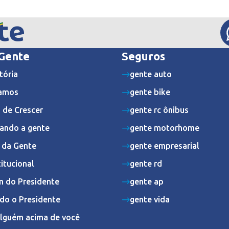
 Gente
Seguros
tória
gente auto
amos
gente bike
 de Crescer
gente rc ônibus
ando a gente
gente motorhome
s da Gente
gente empresarial
titucional
gente rd
 do Presidente
gente ap
do o Presidente
gente vida
Alguém acima de você