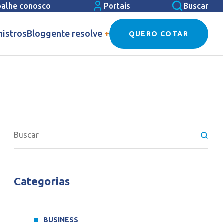
balhe conosco
Portais
Buscar
nistros
Blog
gente resolve
+
QUERO COTAR
Categorias
BUSINESS