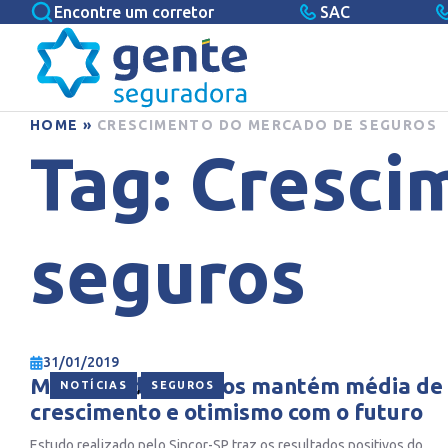
Encontre um corretor
SAC
HOME
»
CRESCIMENTO DO MERCADO DE SEGUROS
Tag:
Cresci
seguros
31/01/2019
Mercado de seguros mantém média de
,
NOTÍCIAS
SEGUROS
crescimento e otimismo com o futuro
Estudo realizado pelo Sincor-SP traz os resultados positivos do