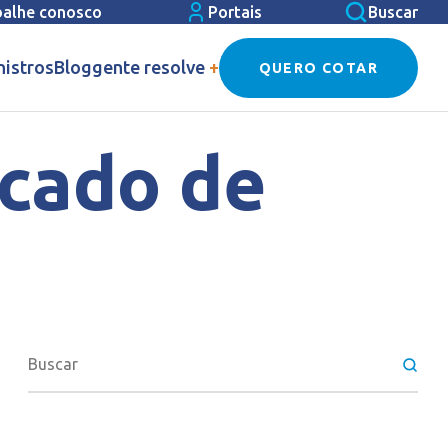
balhe conosco
Portais
Buscar
nistros
Blog
gente resolve
+
QUERO COTAR
cado de