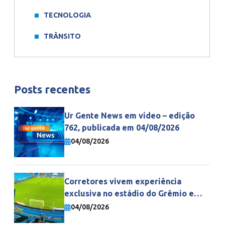
TECNOLOGIA
TRÂNSITO
Posts recentes
Ur Gente News em vídeo – edição
762, publicada em 04/08/2026
04/08/2026
Corretores vivem experiência
exclusiva no estádio do Grêmio e
fortalecem parceria com a Gente
04/08/2026
Seguradora