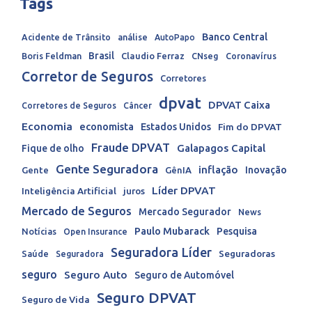
Tags
Banco Central
Acidente de Trânsito
análise
AutoPapo
Brasil
Boris Feldman
Claudio Ferraz
CNseg
Coronavírus
Corretor de Seguros
Corretores
dpvat
DPVAT Caixa
Corretores de Seguros
Câncer
Economia
economista
Estados Unidos
Fim do DPVAT
Fraude DPVAT
Galapagos Capital
Fique de olho
Gente Seguradora
inflação
Inovação
Gente
GênIA
Líder DPVAT
Inteligência Artificial
juros
Mercado de Seguros
Mercado Segurador
News
Paulo Mubarack
Pesquisa
Notícias
Open Insurance
Seguradora Líder
Seguradoras
Saúde
Seguradora
seguro
Seguro Auto
Seguro de Automóvel
Seguro DPVAT
Seguro de Vida