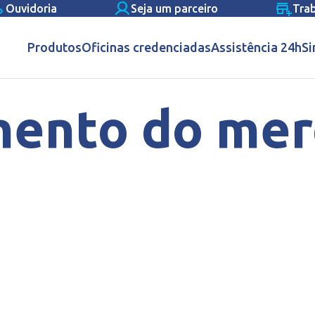
Ouvidoria
Seja um parceiro
Tra
Produtos
Oficinas credenciadas
Assistência 24h
Si
mento do mer