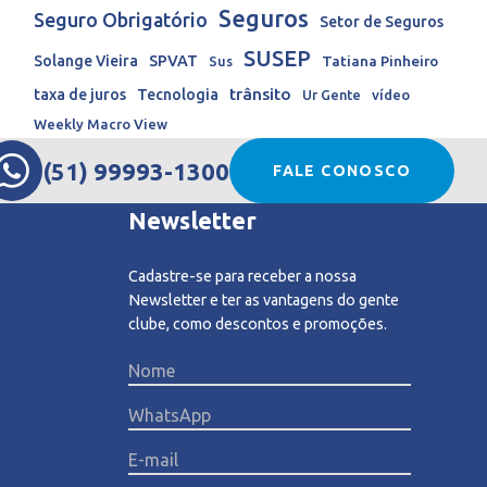
Seguros
Seguro Obrigatório
Setor de Seguros
SUSEP
Solange Vieira
SPVAT
Tatiana Pinheiro
Sus
trânsito
taxa de juros
Tecnologia
Ur Gente
vídeo
Weekly Macro View
(51) 99993-1300
FALE CONOSCO
Newsletter
Cadastre-se para receber a nossa
Newsletter e ter as vantagens do gente
clube, como descontos e promoções.
Please l