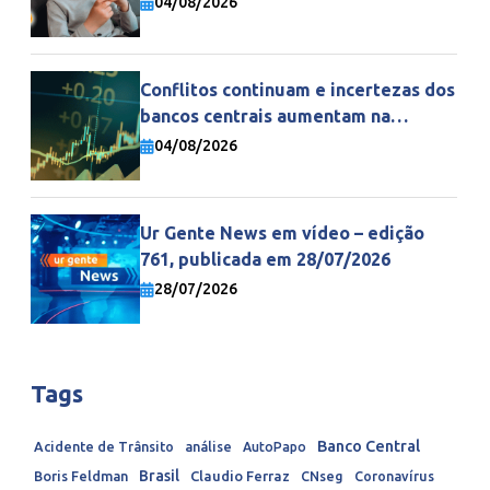
04/08/2026
Conflitos continuam e incertezas dos
bancos centrais aumentam na
economia mundial
04/08/2026
Ur Gente News em vídeo – edição
761, publicada em 28/07/2026
28/07/2026
Tags
Banco Central
Acidente de Trânsito
análise
AutoPapo
Brasil
Boris Feldman
Claudio Ferraz
CNseg
Coronavírus