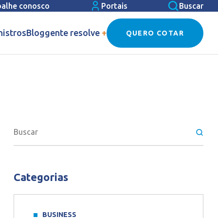
balhe conosco
Portais
Buscar
nistros
Blog
gente resolve
+
QUERO COTAR
Categorias
BUSINESS