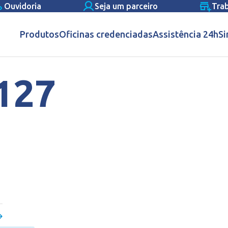
Ouvidoria
Seja um parceiro
Tra
Produtos
Oficinas credenciadas
Assistência 24h
Si
127
e