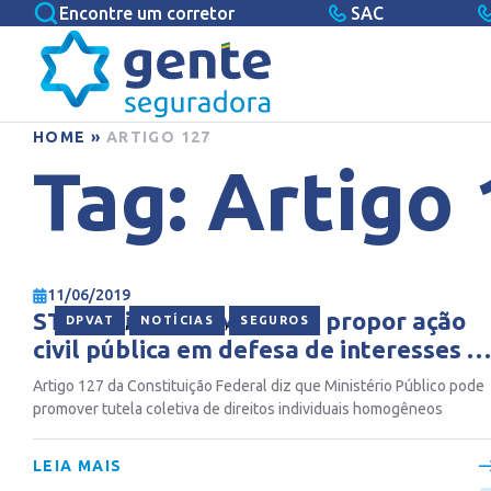
Encontre um corretor
SAC
HOME
»
ARTIGO 127
Tag:
Artigo 
11/06/2019
STF decide que MP pode propor ação
,
,
DPVAT
NOTÍCIAS
SEGUROS
civil pública em defesa de interesses d
beneficiários do DPVAT
Artigo 127 da Constituição Federal diz que Ministério Público pode
promover tutela coletiva de direitos individuais homogêneos
LEIA MAIS