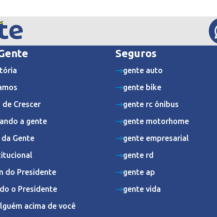
 Gente
Seguros
tória
gente auto
amos
gente bike
 de Crescer
gente rc ônibus
ando a gente
gente motorhome
s da Gente
gente empresarial
titucional
gente rd
 do Presidente
gente ap
do o Presidente
gente vida
Alguém acima de você