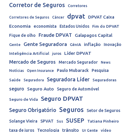
Corretor de Seguros
Corretores
dpvat
DPVAT Caixa
Corretores de Seguros
Câncer
Economia
economista
Estados Unidos
Fim do DPVAT
Fraude DPVAT
Galapagos Capital
Fique de olho
Gente Seguradora
inflação
Inovação
Gente
GênIA
Líder DPVAT
Inteligência Artificial
juros
Mercado de Seguros
Mercado Segurador
News
Paulo Mubarack
Pesquisa
Notícias
Open Insurance
Seguradora Líder
Seguradoras
Saúde
Seguradora
seguro
Seguro Auto
Seguro de Automóvel
Seguro DPVAT
Seguro de Vida
Seguros
Seguro Obrigatório
Setor de Seguros
SUSEP
Solange Vieira
SPVAT
Tatiana Pinheiro
Sus
trânsito
taxa de juros
Tecnologia
Ur Gente
vídeo