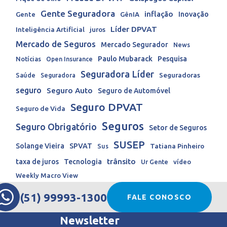
Gente Seguradora
inflação
Inovação
Gente
GênIA
Líder DPVAT
Inteligência Artificial
juros
Mercado de Seguros
Mercado Segurador
News
Paulo Mubarack
Pesquisa
Notícias
Open Insurance
Seguradora Líder
Seguradoras
Saúde
Seguradora
seguro
Seguro Auto
Seguro de Automóvel
Seguro DPVAT
Seguro de Vida
Seguros
Seguro Obrigatório
Setor de Seguros
SUSEP
Solange Vieira
SPVAT
Tatiana Pinheiro
Sus
trânsito
taxa de juros
Tecnologia
Ur Gente
vídeo
Weekly Macro View
(51) 99993-1300
FALE CONOSCO
Newsletter