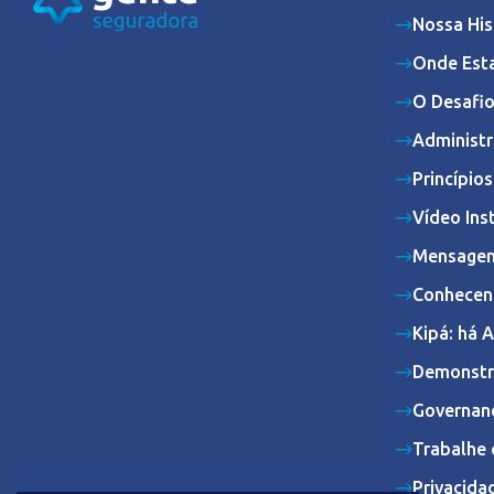
Nossa His
Onde Est
O Desafio
Administr
Princípio
Vídeo Ins
Mensagem
Conhecen
Kipá: há 
Demonstr
Governan
Trabalhe 
Privacida