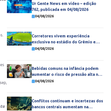
Ur Gente News em vídeo – edição
762, publicada em 04/08/2026
04/08/2026
s.
Corretores vivem experiência
exclusiva no estádio do Grêmio e
fortalecem parceria com a Gente
04/08/2026
Seguradora
des
Bebidas comuns na infância podem
aumentar o risco de pressão alta na
vida adulta
04/08/2026
sep,
Conflitos continuam e incertezas dos
sta
bancos centrais aumentam na