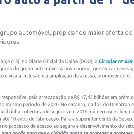
 do grupo automóvel, propiciando maior oferta de
midores
oje (13), no Diário Oficial da União (DOU), a
Circular nº 639
,
seguros do grupo automóvel. A nova norma, que entrará em vig
auto e visa a inclusão e a ampliação de acesso, promovendo o
 responsável pela arrecadação de R$ 17,43 bilhões em prêmio
o do mesmo período de 2020. No entanto, dados do Denatran e
asil tinha cobertura de seguros em 2019, número que chega a
até 10 anos de fabricação. Para a superintendente da Susep,
te no processo de acesso ao seguro e desenvolvimento do seto
 uma opção para que o cidadão possa se proteger e proteger