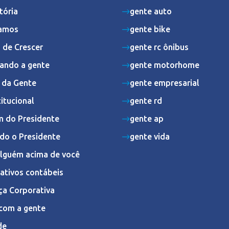
tória
gente auto
amos
gente bike
 de Crescer
gente rc ônibus
ando a gente
gente motorhome
s da Gente
gente empresarial
titucional
gente rd
 do Presidente
gente ap
do o Presidente
gente vida
Alguém acima de você
ativos contábeis
ça Corporativa
com a gente
de