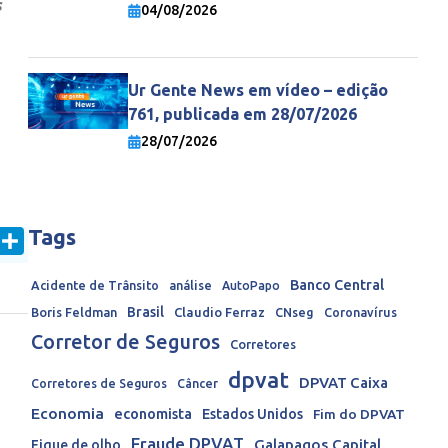
s
economia mundial
04/08/2026
Ur Gente News em vídeo – edição
761, publicada em 28/07/2026
28/07/2026
Tags
In
mail
Share
Banco Central
Acidente de Trânsito
análise
AutoPapo
Brasil
Boris Feldman
Claudio Ferraz
CNseg
Coronavírus
Corretor de Seguros
Corretores
dpvat
DPVAT Caixa
Corretores de Seguros
Câncer
Economia
economista
Estados Unidos
Fim do DPVAT
Fraude DPVAT
Galapagos Capital
Fique de olho