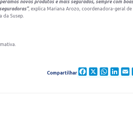
 Esperamos novos produtos e mais segurados, sempre com boa
 seguradoras”
, explica Mariana Arozo, coordenadora-geral de
a da Susep.
mativa.
Facebook
X
WhatsApp
Linked
E
Compartilhar