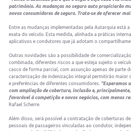
patrimônio. As mudanças no seguro auto propiciarão mu
novos consumidores de seguro. Trata-se de oferecer mais
Entre as mudanças implementadas pela Autarquia está a p
exata do veículo. Esta medida, alinhada a práticas inter
aplicativos e condutores que já adotam o compartilhamen
Outras novidades são a possibilidade de comercializaçã
combinada, diferentes riscos a que esteja sujeito o veíc
casco de forma parcial, com assunção apenas de parte do
caracterização de indenização integral permitirão maior
e preferências de diferentes consumidores.
“Esperamos um
com ampliação de cobertura, inclusão e, principalmente,
favorável à competição e novos negócios, com menos res
Rafael Scherre.
Além disso, será possível a contratação de coberturas de r
pessoais de passageiros vinculadas ao condutor, indepen