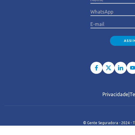
Privacidade
Te
© Gente Seguradora - 2024 - T