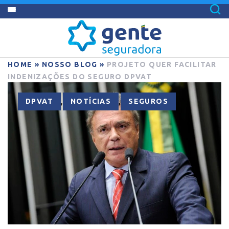
HOME
»
NOSSO BLOG
»
PROJETO QUER FACILITAR
INDENIZAÇÕES DO SEGURO DPVAT
,
,
DPVAT
NOTÍCIAS
SEGUROS