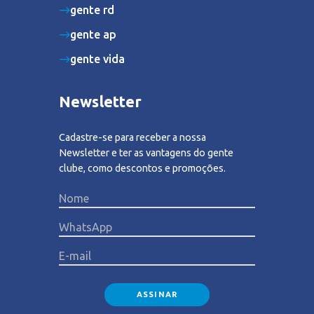
gente rd
gente ap
gente vida
Newsletter
Cadastre-se para receber a nossa
Newsletter e ter as vantagens do gente
clube, como descontos e promoções.
Please lea