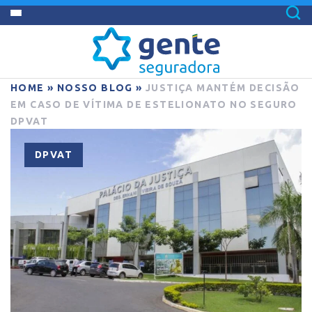
HOME
»
NOSSO BLOG
»
JUSTIÇA MANTÉM DECISÃO
EM CASO DE VÍTIMA DE ESTELIONATO NO SEGURO
DPVAT
DPVAT