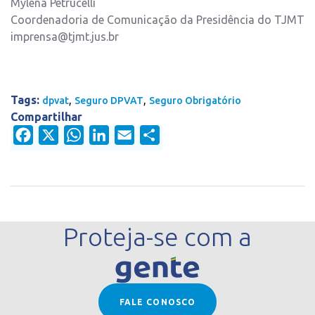
Mylena Petrucelli
Coordenadoria de Comunicação da Presidência do TJMT
imprensa@tjmt.jus.br
Tags:
,
,
dpvat
Seguro DPVAT
Seguro Obrigatório
Compartilhar
Facebook
X
WhatsApp
LinkedIn
Email
Share
Proteja-se com a
FALE CONOSCO