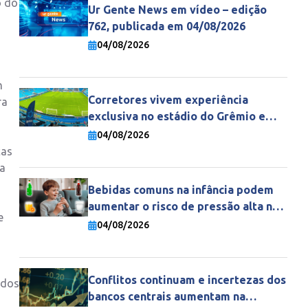
o do
Ur Gente News em vídeo – edição
762, publicada em 04/08/2026
04/08/2026
m
Corretores vivem experiência
ra
exclusiva no estádio do Grêmio e
fortalecem parceria com a Gente
04/08/2026
Seguradora
ças
ta
Bebidas comuns na infância podem
aumentar o risco de pressão alta na
e
vida adulta
04/08/2026
Conflitos continuam e incertezas dos
ados
bancos centrais aumentam na