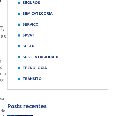
SEGUROS
SEM CATEGORIA
SERVIÇO
T,
mas
SPVAT
SUSEP
SUSTENTABILIDADE
m
do
TECNOLOGIA
do a
TRÂNSITO
ço,
eia
Posts recentes
ide