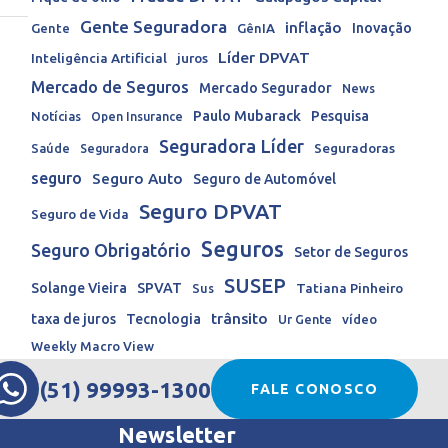
Gente Seguradora
inflação
Inovação
Gente
GênIA
Líder DPVAT
Inteligência Artificial
juros
Mercado de Seguros
Mercado Segurador
News
Paulo Mubarack
Pesquisa
Notícias
Open Insurance
Seguradora Líder
Seguradoras
Saúde
Seguradora
seguro
Seguro Auto
Seguro de Automóvel
Seguro DPVAT
Seguro de Vida
Seguros
Seguro Obrigatório
Setor de Seguros
SUSEP
Solange Vieira
SPVAT
Tatiana Pinheiro
Sus
trânsito
taxa de juros
Tecnologia
Ur Gente
vídeo
Weekly Macro View
(51) 99993-1300
FALE CONOSCO
Newsletter