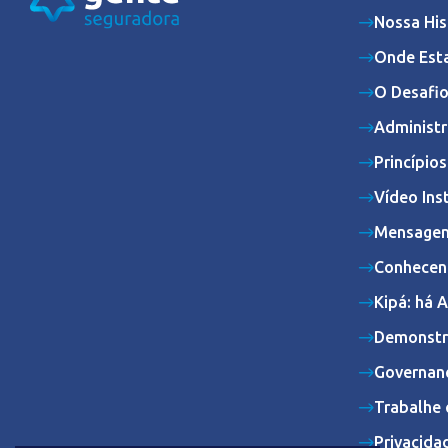
Nossa His
Onde Est
O Desafio
Administr
Princípio
Vídeo Ins
Mensagem
Conhecen
Kipá: há 
Demonstr
Governan
Trabalhe 
Privacida