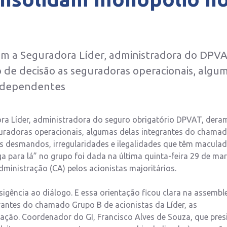
am a Seguradora Líder, administradora do DPVA
o de decisão as seguradoras operacionais, algu
Independentes
ra Líder, administradora do seguro obrigatório DPVAT, dera
guradoras operacionais, algumas delas integrantes do chama
os desmandos, irregularidades e ilegalidades que têm macula
 para lá” no grupo foi dada na última quinta-feira 29 de mar
ministração (CA) pelos acionistas majoritários.
sigência ao diálogo. E essa orientação ficou clara na assembl
rantes do chamado Grupo B de acionistas da Líder, as
ção. Coordenador do GI, Francisco Alves de Souza, que pres