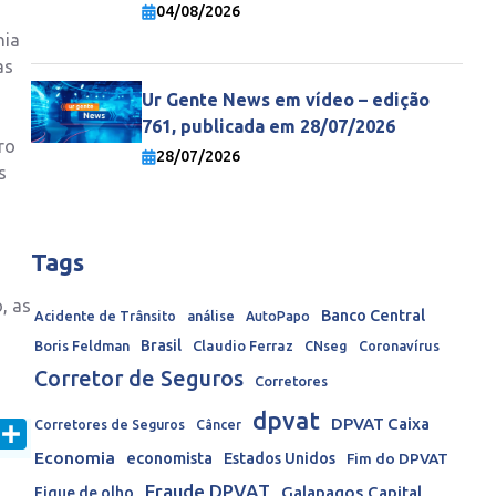
economia mundial
04/08/2026
hia
as
Ur Gente News em vídeo – edição
761, publicada em 28/07/2026
ro
28/07/2026
s
Tags
, as
Banco Central
Acidente de Trânsito
análise
AutoPapo
Brasil
Boris Feldman
Claudio Ferraz
CNseg
Coronavírus
Corretor de Seguros
Corretores
dpvat
DPVAT Caixa
Corretores de Seguros
Câncer
In
mail
Share
Economia
economista
Estados Unidos
Fim do DPVAT
Fraude DPVAT
Galapagos Capital
Fique de olho