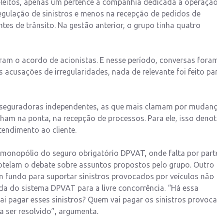
leitos, apenas um pertence a companhia dedicada à operaçã
gulação de sinistros e menos na recepção de pedidos de
tes de trânsito. Na gestão anterior, o grupo tinha quatro
ram o acordo de acionistas. E nesse período, conversas fora
s acusações de irregularidades, nada de relevante foi feito pa
as seguradoras independentes, as que mais clamam por mudan
lham na ponta, na recepção de processos. Para ele, isso deno
tendimento ao cliente.
 monopólio do seguro obrigatório DPVAT, onde falta por part
otelam o debate sobre assuntos propostos pelo grupo. Outro
um fundo para suportar sinistros provocados por veículos não
ada do sistema DPVAT para a livre concorrência. “Há essa
i pagar esses sinistros? Quem vai pagar os sinistros provoc
sa ser resolvido”, argumenta.