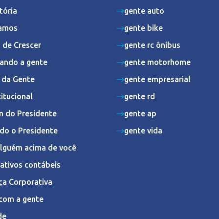
tória
gente auto
amos
gente bike
 de Crescer
gente rc ônibus
ando a gente
gente motorhome
s da Gente
gente empresarial
titucional
gente rd
 do Presidente
gente ap
do o Presidente
gente vida
Alguém acima de você
ativos contábeis
ça Corporativa
com a gente
de