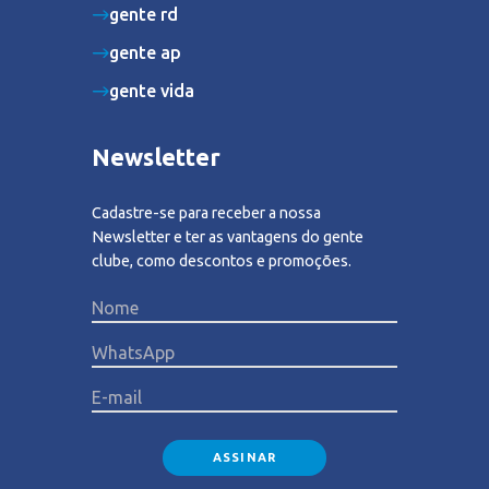
gente rd
gente ap
gente vida
Newsletter
Cadastre-se para receber a nossa
Newsletter e ter as vantagens do gente
clube, como descontos e promoções.
Please lea