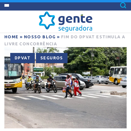
HOME
»
NOSSO BLOG
»
FIM DO DPVAT ESTIMULA A
LIVRE CONCORRÊNCIA
,
DPVAT
SEGUROS