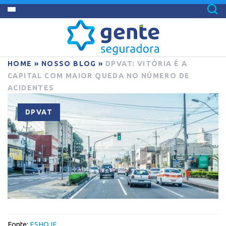
HOME
»
NOSSO BLOG
»
DPVAT: VITÓRIA É A
CAPITAL COM MAIOR QUEDA NO NÚMERO DE
ACIDENTES
DPVAT
Fonte:
ESHOJE