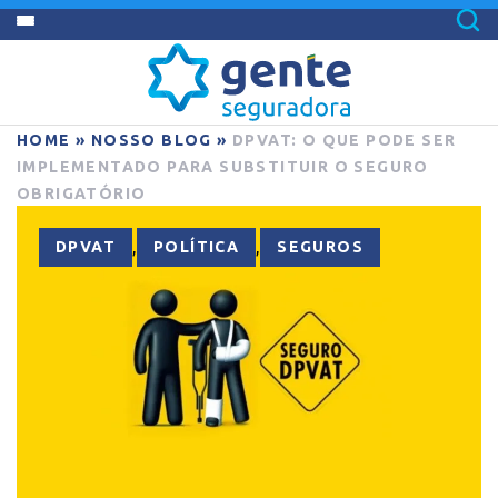
HOME
»
NOSSO BLOG
»
DPVAT: O QUE PODE SER
IMPLEMENTADO PARA SUBSTITUIR O SEGURO
OBRIGATÓRIO
,
,
DPVAT
POLÍTICA
SEGUROS