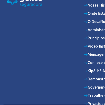
Nossa His
Onde Est
O Desafio
Administr
Princípio
Vídeo Ins
Mensagem
Conhecen
Kipá: há 
Demonstr
Governan
Trabalhe 
Privacida