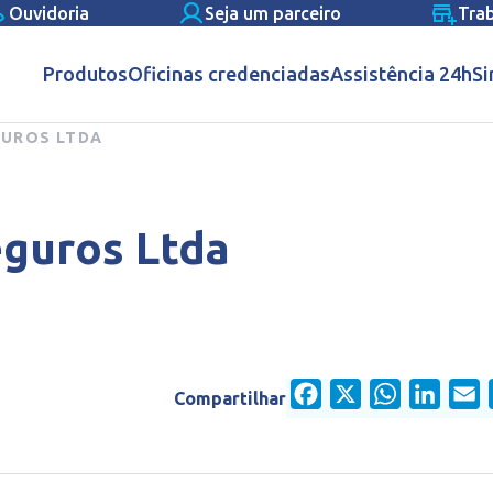
Ouvidoria
Seja um parceiro
Tra
Produtos
Oficinas credenciadas
Assistência 24h
Si
GUROS LTDA
eguros Ltda
Facebook
X
WhatsApp
Linked
E
Compartilhar