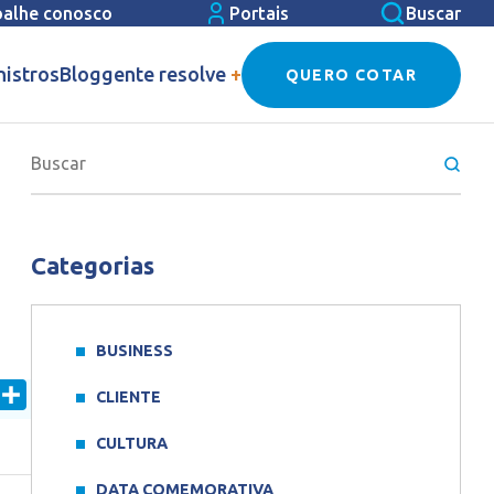
balhe conosco
Portais
Buscar
nistros
Blog
gente resolve
+
QUERO COTAR
Categorias
BUSINESS
In
mail
Share
CLIENTE
CULTURA
DATA COMEMORATIVA