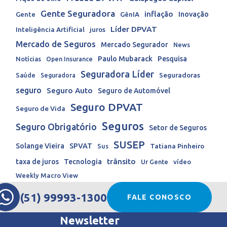
Gente Seguradora
inflação
Inovação
Gente
GênIA
Líder DPVAT
Inteligência Artificial
juros
Mercado de Seguros
Mercado Segurador
News
Paulo Mubarack
Pesquisa
Notícias
Open Insurance
Seguradora Líder
Seguradoras
Saúde
Seguradora
seguro
Seguro Auto
Seguro de Automóvel
Seguro DPVAT
Seguro de Vida
Seguros
Seguro Obrigatório
Setor de Seguros
SUSEP
Solange Vieira
SPVAT
Tatiana Pinheiro
Sus
trânsito
taxa de juros
Tecnologia
Ur Gente
vídeo
Weekly Macro View
(51) 99993-1300
FALE CONOSCO
Newsletter