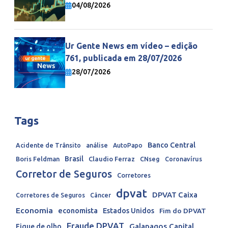
economia mundial
04/08/2026
Ur Gente News em vídeo – edição
761, publicada em 28/07/2026
28/07/2026
Tags
Banco Central
Acidente de Trânsito
análise
AutoPapo
Brasil
Boris Feldman
Claudio Ferraz
CNseg
Coronavírus
Corretor de Seguros
Corretores
dpvat
DPVAT Caixa
Corretores de Seguros
Câncer
Economia
economista
Estados Unidos
Fim do DPVAT
Fraude DPVAT
Galapagos Capital
Fique de olho