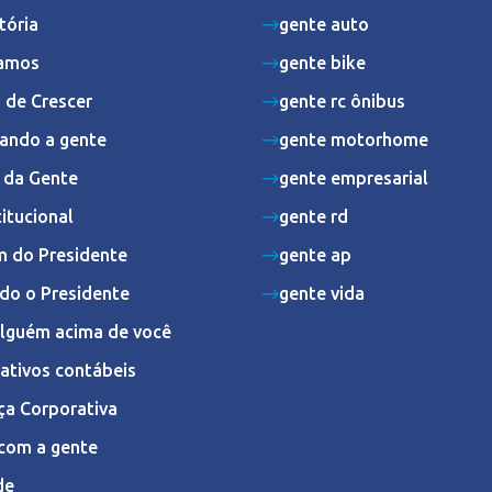
tória
gente auto
amos
gente bike
 de Crescer
gente rc ônibus
ando a gente
gente motorhome
s da Gente
gente empresarial
titucional
gente rd
 do Presidente
gente ap
do o Presidente
gente vida
Alguém acima de você
ativos contábeis
ça Corporativa
com a gente
de