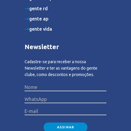
gente rd
gente ap
gente vida
Newsletter
Cadastre-se para receber a nossa
Newsletter e ter as vantagens do gente
clube, como descontos e promoções.
Please lea