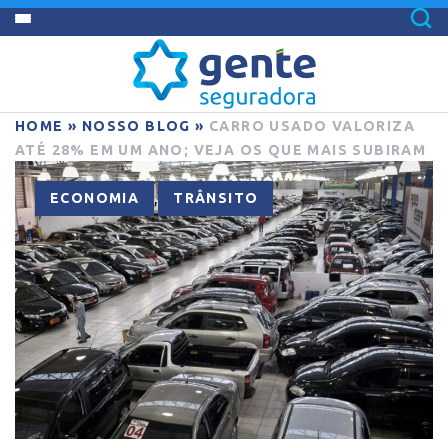
HOME
»
NOSSO BLOG
»
CARRO USADO VALORIZA
ATÉ 28% EM UM ANO; VEJA OS QUE MAIS SUBIRAM
,
ECONOMIA
TRÂNSITO