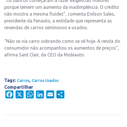
“Os bancos começaram a fazer exigências maiores
porque temem um aumento da inadimplência. O crédito
não mostra a mesma fluidez”, comenta Enilson Sales,
presidente da Fenauto, a entidade que representa as
revendas de carros seminovos e usados.
“Não se via carro sobrando como se vê hoje. A renda do
consumidor não acompanhou os aumentos de preços”,
afirma Sant Clair, da CEO da Mobiauto.
Tags:
,
Carros
Carros Usados
Compartilhar
Facebook
X
WhatsApp
LinkedIn
Email
Share