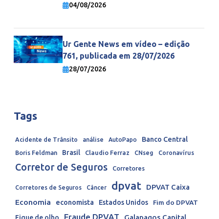
economia mundial
04/08/2026
Ur Gente News em vídeo – edição
761, publicada em 28/07/2026
28/07/2026
Tags
Banco Central
Acidente de Trânsito
análise
AutoPapo
Brasil
Boris Feldman
Claudio Ferraz
CNseg
Coronavírus
Corretor de Seguros
Corretores
dpvat
DPVAT Caixa
Corretores de Seguros
Câncer
Economia
economista
Estados Unidos
Fim do DPVAT
Fraude DPVAT
Galapagos Capital
Fique de olho