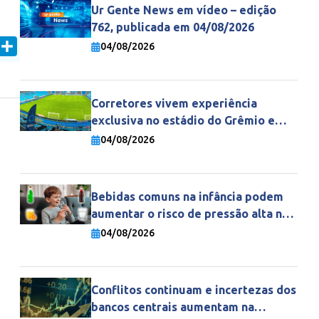
Ur Gente News em vídeo – edição
762, publicada em 04/08/2026
In
mail
Share
04/08/2026
Corretores vivem experiência
exclusiva no estádio do Grêmio e
fortalecem parceria com a Gente
04/08/2026
Seguradora
Bebidas comuns na infância podem
aumentar o risco de pressão alta na
vida adulta
04/08/2026
Conflitos continuam e incertezas dos
bancos centrais aumentam na