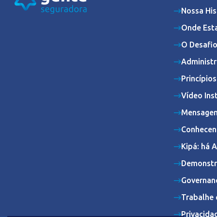
Nossa His
Onde Est
O Desafio
Administr
Princípio
Vídeo Ins
Mensagem
Conhecen
Kipá: há 
Demonstr
Governan
Trabalhe 
Privacida