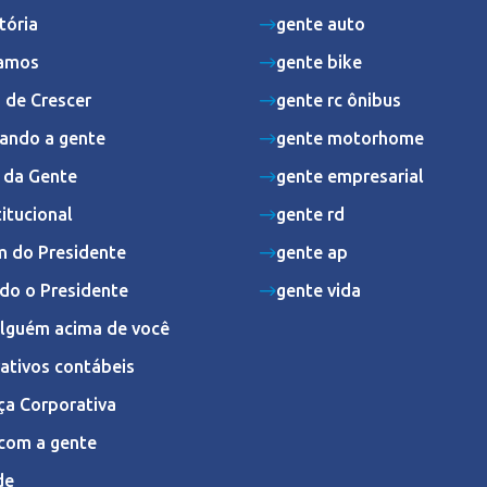
tória
gente auto
amos
gente bike
 de Crescer
gente rc ônibus
ando a gente
gente motorhome
s da Gente
gente empresarial
titucional
gente rd
 do Presidente
gente ap
do o Presidente
gente vida
Alguém acima de você
ativos contábeis
ça Corporativa
com a gente
de