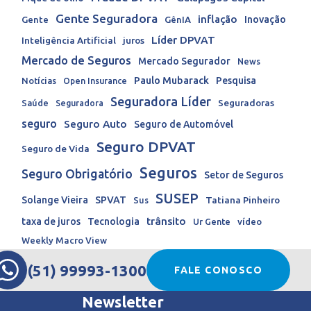
Gente Seguradora
inflação
Inovação
Gente
GênIA
Líder DPVAT
Inteligência Artificial
juros
Mercado de Seguros
Mercado Segurador
News
Paulo Mubarack
Pesquisa
Notícias
Open Insurance
Seguradora Líder
Seguradoras
Saúde
Seguradora
seguro
Seguro Auto
Seguro de Automóvel
Seguro DPVAT
Seguro de Vida
Seguros
Seguro Obrigatório
Setor de Seguros
SUSEP
Solange Vieira
SPVAT
Tatiana Pinheiro
Sus
trânsito
taxa de juros
Tecnologia
Ur Gente
vídeo
Weekly Macro View
(51) 99993-1300
FALE CONOSCO
Newsletter