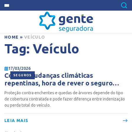
HOME
»
VEÍCULO
Tag:
Veículo
17/03/2026
Com as mudanças climáticas
SEGUROS
repentinas, hora de rever o seguro
auto para evitar dor de cabeça
Proteção contra enchentes e quedas de árvores depende do tipo
de cobertura contratada e pode fazer diferença entre indenização
ou perda total do veículo.
LEIA MAIS