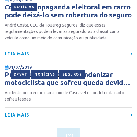
Como a propaganda eleitoral em carro
NOTÍCIAS
pode deixá-lo sem cobertura do seguro
André Costa, CEO da Touareg Seguros, diz que essas
regulamentações podem levar as seguradoras a classificar o
veículo como um meio de comunicação ou publicidade
LEIA MAIS
31/07/2019
Prefeitura é intimada a indenizar
,
,
DPVAT
NOTÍCIAS
SEGUROS
motociclista que sofreu queda devido
a asfalto irregular
Acidente ocorreu no município de Cascavel e condutor da moto
sofreu lesões
LEIA MAIS
FIM!