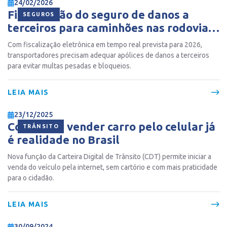
24/02/2026
Fiscalização do seguro de danos a
SEGUROS
terceiros para caminhões nas rodovias
fica mais rígida
Com fiscalização eletrônica em tempo real prevista para 2026,
transportadores precisam adequar apólices de danos a terceiros
para evitar multas pesadas e bloqueios.
LEIA MAIS
23/12/2025
Comprar e vender carro pelo celular já
TRÂNSITO
é realidade no Brasil
Nova função da Carteira Digital de Trânsito (CDT) permite iniciar a
venda do veículo pela internet, sem cartório e com mais praticidade
para o cidadão.
LEIA MAIS
30/09/2024