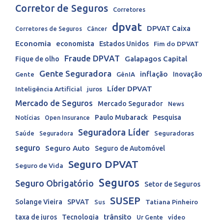
Corretor de Seguros
Corretores
dpvat
DPVAT Caixa
Corretores de Seguros
Câncer
Economia
economista
Estados Unidos
Fim do DPVAT
Fraude DPVAT
Galapagos Capital
Fique de olho
Gente Seguradora
inflação
Inovação
Gente
GênIA
Líder DPVAT
Inteligência Artificial
juros
Mercado de Seguros
Mercado Segurador
News
Paulo Mubarack
Pesquisa
Notícias
Open Insurance
Seguradora Líder
Seguradoras
Saúde
Seguradora
seguro
Seguro Auto
Seguro de Automóvel
Seguro DPVAT
Seguro de Vida
Seguros
Seguro Obrigatório
Setor de Seguros
SUSEP
Solange Vieira
SPVAT
Tatiana Pinheiro
Sus
trânsito
taxa de juros
Tecnologia
Ur Gente
vídeo