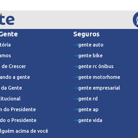
 Gente
Seguros
tória
gente auto
amos
gente bike
 de Crescer
gente rc ônibus
ando a gente
gente motorhome
s da Gente
gente empresarial
titucional
gente rd
 do Presidente
gente ap
do o Presidente
gente vida
Alguém acima de você