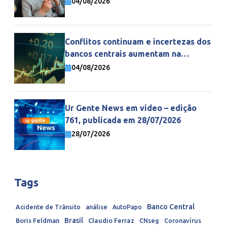
04/08/2026
Conflitos continuam e incertezas dos
bancos centrais aumentam na
economia mundial
04/08/2026
Ur Gente News em vídeo – edição
761, publicada em 28/07/2026
28/07/2026
Tags
Banco Central
Acidente de Trânsito
análise
AutoPapo
Brasil
Boris Feldman
Claudio Ferraz
CNseg
Coronavírus