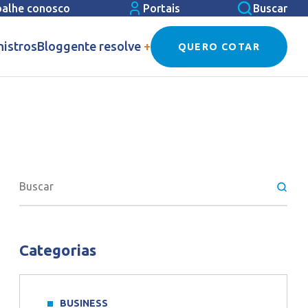
balhe conosco
Portais
Buscar
nistros
Blog
gente resolve
+
QUERO COTAR
Categorias
BUSINESS