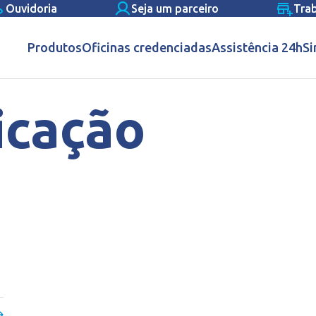
Ouvidoria
Seja um parceiro
Tra
Produtos
Oficinas credenciadas
Assistência 24h
Si
icação