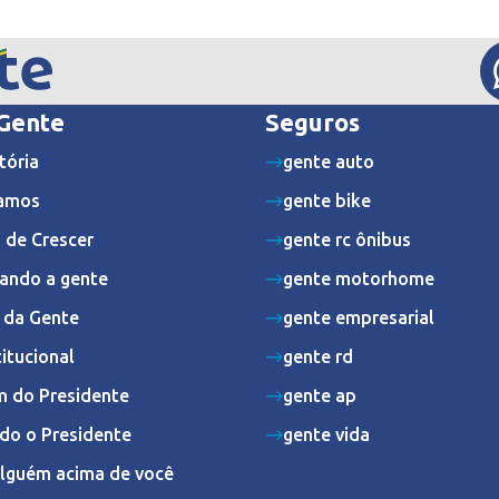
 Gente
Seguros
tória
gente auto
amos
gente bike
 de Crescer
gente rc ônibus
ando a gente
gente motorhome
s da Gente
gente empresarial
titucional
gente rd
 do Presidente
gente ap
do o Presidente
gente vida
Alguém acima de você