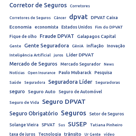
Corretor de Seguros
Corretores
dpvat
DPVAT Caixa
Corretores de Seguros
Câncer
Economia
economista
Estados Unidos
Fim do DPVAT
Fraude DPVAT
Galapagos Capital
Fique de olho
Gente Seguradora
inflação
Inovação
Gente
GênIA
Líder DPVAT
Inteligência Artificial
juros
Mercado de Seguros
Mercado Segurador
News
Paulo Mubarack
Pesquisa
Notícias
Open Insurance
Seguradora Líder
Seguradoras
Saúde
Seguradora
seguro
Seguro Auto
Seguro de Automóvel
Seguro DPVAT
Seguro de Vida
Seguros
Seguro Obrigatório
Setor de Seguros
SUSEP
Solange Vieira
SPVAT
Tatiana Pinheiro
Sus
trânsito
taxa de juros
Tecnologia
Ur Gente
vídeo