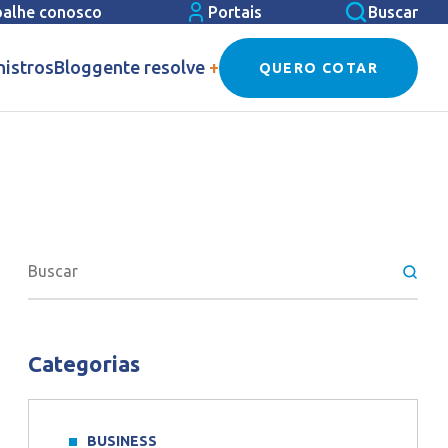
balhe conosco
Portais
Buscar
nistros
Blog
gente resolve
+
QUERO COTAR
Categorias
BUSINESS