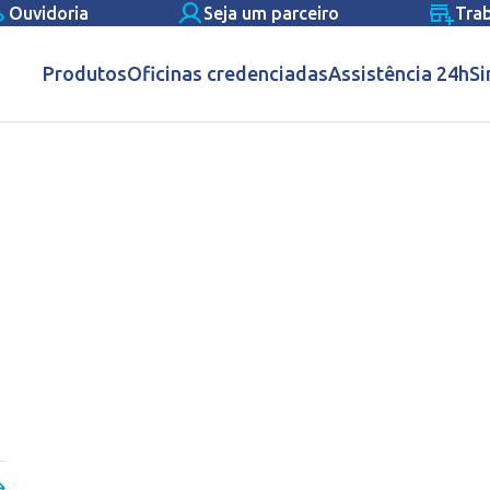
Ouvidoria
Seja um parceiro
Tra
Produtos
Oficinas credenciadas
Assistência 24h
Si