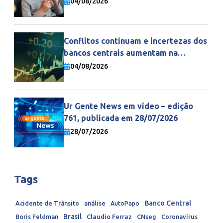
04/08/2026
Conflitos continuam e incertezas dos
bancos centrais aumentam na
economia mundial
04/08/2026
Ur Gente News em vídeo – edição
761, publicada em 28/07/2026
28/07/2026
Tags
Banco Central
Acidente de Trânsito
análise
AutoPapo
Brasil
Boris Feldman
Claudio Ferraz
CNseg
Coronavírus