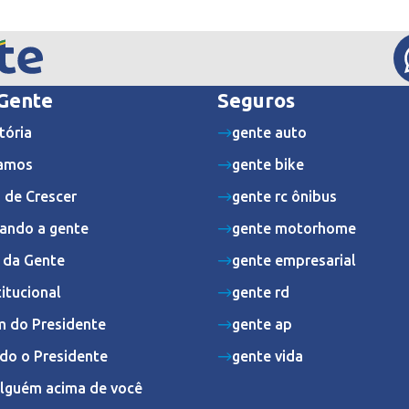
 Gente
Seguros
tória
gente auto
amos
gente bike
 de Crescer
gente rc ônibus
ando a gente
gente motorhome
s da Gente
gente empresarial
titucional
gente rd
 do Presidente
gente ap
do o Presidente
gente vida
Alguém acima de você