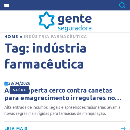
HOME
»
INDÚSTRIA FARMACÊUTICA
Tag:
indústria
farmacêutica
28/04/2026
Anvisa aperta cerco contra canetas
SAÚDE
para emagrecimento irregulares no
Brasil
Alta entrada de insumos ilegais e apreensões milionárias levam a
novas regras mais rígidas para farmácias de manipulação.
LEIA MAIS