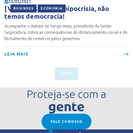
23/03/2021
[VÍDEO] Chega de hipocrisia, não
,
BUSINESS
ECONOMIA
temos democracia!
Acompanhe o debate de Sergio Wais, presidente da Gente
Seguradora, sobre as consequências do distanciamento social e do
fechamento do comércio pelos governos
LEIA MAIS
FIM!
Proteja-se com a
FALE CONOSCO