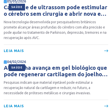
05/05/2026
Capacete de ultrassom pode estimular
SAÚDE
o cérebro sem cirurgia e abrir nova era
no tratamento de doenças
Nova tecnologia desenvolvida por pesquisadores britânicos
neurológicas
promete alcançar áreas profundas do cérebro com alta precisão e
pode ajudar no tratamento de Parkinson, depressão, tremores e na
recuperação após AVC.
LEIA MAIS
04/02/2026
Alemanha avança em gel biológico que
SAÚDE
pode regenerar cartilagem do joelho
sem cirurgia
Pesquisas indicam que material injetável pode estimular a
recuperação natural da cartilagem e reduzir, no futuro, a
necessidade de próteses metálicas e cirurgias invasivas.
LEIA MAIS