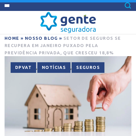
HOME
»
NOSSO BLOG
»
SETOR DE SEGUROS SE
RECUPERA EM JANEIRO PUXADO PELA
PREVIDÊNCIA PRIVADA, QUE CRESCEU 18,8%
,
,
DPVAT
NOTÍCIAS
SEGUROS