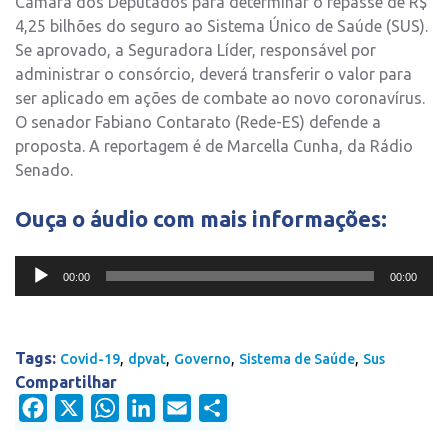
Câmara dos Deputados para determinar o repasse de R$
4,25 bilhões do seguro ao Sistema Único de Saúde (SUS).
Se aprovado, a Seguradora Líder, responsável por
administrar o consórcio, deverá transferir o valor para
ser aplicado em ações de combate ao novo coronavírus.
O senador Fabiano Contarato (Rede-ES) defende a
proposta. A reportagem é de Marcella Cunha, da Rádio
Senado.
Ouça o áudio com mais informações:
Tocador
de
00:00
00:00
áudio
Tags:
,
,
,
,
Covid-19
dpvat
Governo
Sistema de Saúde
Sus
Compartilhar
Facebook
X
WhatsApp
LinkedIn
Email
Share