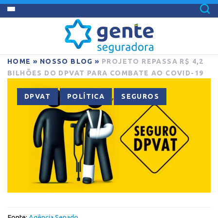
HOME
»
NOSSO BLOG
»
PROJETO REPASSA R$ 4,2
BILHÕES DO DPVAT PARA COMBATE AO COVID-19
,
,
DPVAT
POLÍTICA
SEGUROS
Fonte:
Agência Senado