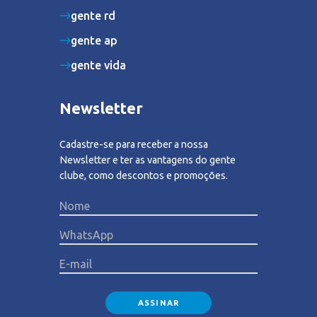
gente rd
gente ap
gente vida
Newsletter
Cadastre-se para receber a nossa
Newsletter e ter as vantagens do gente
clube, como descontos e promoções.
Please lea