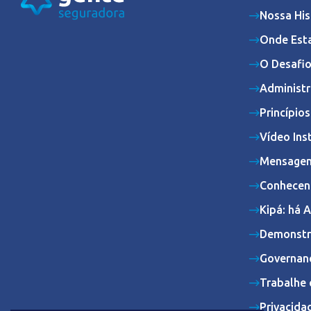
Nossa His
Onde Est
O Desafio
Administr
Princípio
Vídeo Ins
Mensagem
Conhecen
Kipá: há 
Demonstr
Governan
Trabalhe 
Privacida