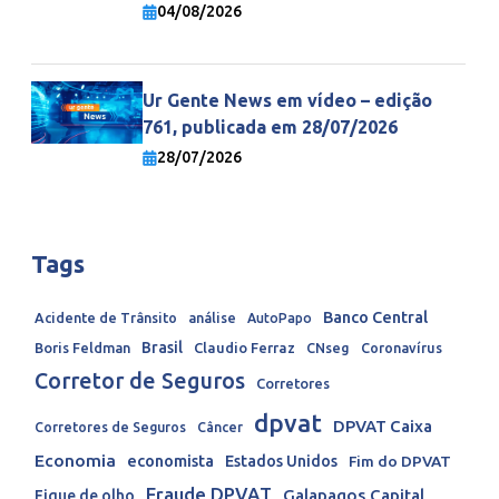
economia mundial
04/08/2026
Ur Gente News em vídeo – edição
761, publicada em 28/07/2026
28/07/2026
Tags
Banco Central
Acidente de Trânsito
análise
AutoPapo
Brasil
Boris Feldman
Claudio Ferraz
CNseg
Coronavírus
Corretor de Seguros
Corretores
dpvat
DPVAT Caixa
Corretores de Seguros
Câncer
Economia
economista
Estados Unidos
Fim do DPVAT
Fraude DPVAT
Galapagos Capital
Fique de olho