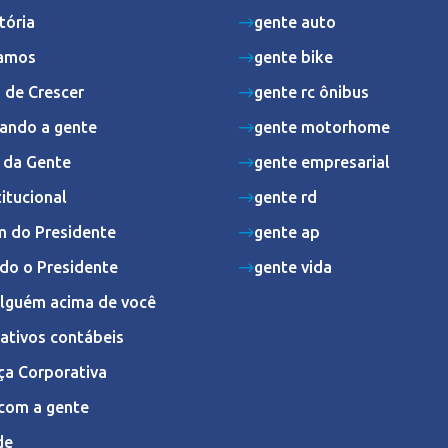
tória
gente auto
amos
gente bike
 de Crescer
gente rc ônibus
ando a gente
gente motorhome
s da Gente
gente empresarial
titucional
gente rd
 do Presidente
gente ap
do o Presidente
gente vida
Alguém acima de você
ativos contábeis
ça Corporativa
com a gente
de