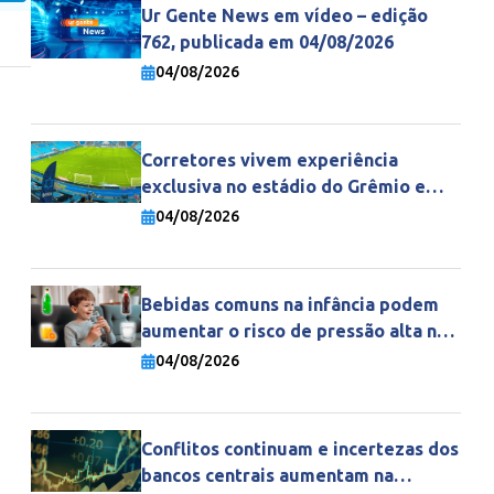
Ur Gente News em vídeo – edição
762, publicada em 04/08/2026
04/08/2026
Corretores vivem experiência
exclusiva no estádio do Grêmio e
fortalecem parceria com a Gente
04/08/2026
Seguradora
Bebidas comuns na infância podem
aumentar o risco de pressão alta na
vida adulta
04/08/2026
Conflitos continuam e incertezas dos
bancos centrais aumentam na