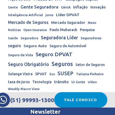
Gente Seguradora
inflação
Inovação
Gente
GênIA
Líder DPVAT
Inteligência Artificial
juros
Mercado de Seguros
Mercado Segurador
News
Paulo Mubarack
Pesquisa
Notícias
Open Insurance
Seguradora Líder
Seguradoras
Saúde
Seguradora
seguro
Seguro Auto
Seguro de Automóvel
Seguro DPVAT
Seguro de Vida
Seguros
Seguro Obrigatório
Setor de Seguros
SUSEP
Solange Vieira
SPVAT
Tatiana Pinheiro
Sus
trânsito
taxa de juros
Tecnologia
Ur Gente
vídeo
Weekly Macro View
(51) 99993-1300
FALE CONOSCO
Newsletter