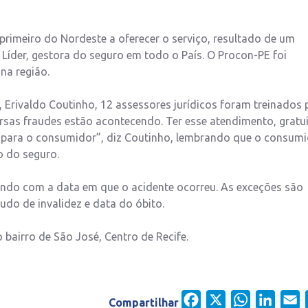
imeiro do Nordeste a oferecer o serviço, resultado de um
Líder, gestora do seguro em todo o País. O Procon-PE foi
na região.
Erivaldo Coutinho, 12 assessores jurídicos foram treinados 
rsas fraudes estão acontecendo. Ter esse atendimento, gratui
el para o consumidor”, diz Coutinho, lembrando que o consum
o do seguro.
tando com a data em que o acidente ocorreu. As exceções são
audo de invalidez e data do óbito.
 bairro de São José, Centro de Recife.
Facebook
X
WhatsApp
Linked
E
Compartilhar