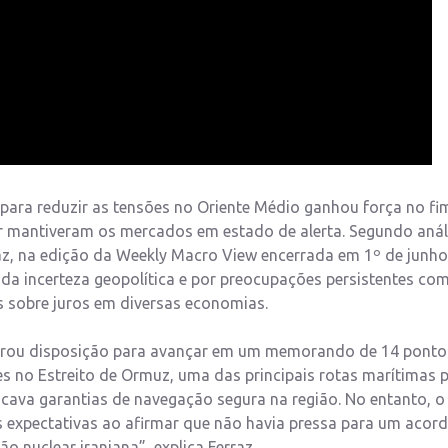
 para reduzir as tensões no Oriente Médio ganhou força no fi
r mantiveram os mercados em estado de alerta. Segundo anál
az, na edição da Weekly Macro View encerrada em 1º de junho
ada incerteza geopolítica e por preocupações persistentes co
s sobre juros em diversas economias.
trou disposição para avançar em um memorando de 14 ponto
es no Estreito de Ormuz, uma das principais rotas marítimas 
scava garantias de navegação segura na região. No entanto, o
 expectativas ao afirmar que não havia pressa para um acord
 nuclear iraniana”, explica Ferraz.