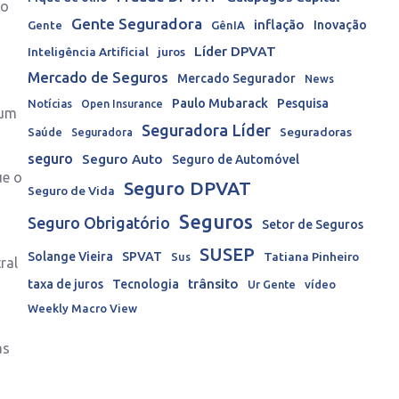
to
Gente Seguradora
inflação
Inovação
Gente
GênIA
Líder DPVAT
Inteligência Artificial
juros
Mercado de Seguros
Mercado Segurador
News
Paulo Mubarack
Pesquisa
Notícias
Open Insurance
mum
Seguradora Líder
Seguradoras
Saúde
Seguradora
seguro
Seguro Auto
Seguro de Automóvel
ue o
Seguro DPVAT
Seguro de Vida
o
Seguros
Seguro Obrigatório
Setor de Seguros
SUSEP
Solange Vieira
SPVAT
Tatiana Pinheiro
Sus
ral
trânsito
taxa de juros
Tecnologia
Ur Gente
vídeo
Weekly Macro View
as