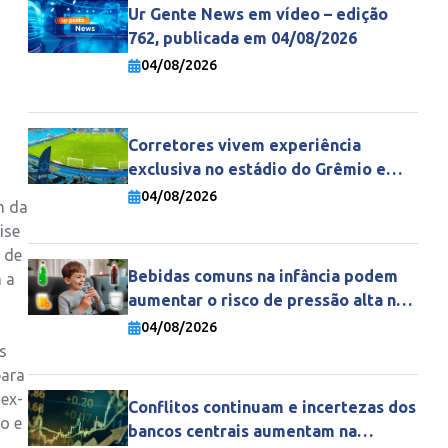
Ur Gente News em vídeo – edição
762, publicada em 04/08/2026
04/08/2026
Corretores vivem experiência
exclusiva no estádio do Grêmio e
fortalecem parceria com a Gente
04/08/2026
m da
Seguradora
ise
 de
Bebidas comuns na infância podem
m a
aumentar o risco de pressão alta na
vida adulta
04/08/2026
s
para
 ex-
Conflitos continuam e incertezas dos
o e
bancos centrais aumentam na