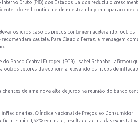
 Interno Bruto (PIB) dos Estados Unidos reduziu o crescimen
irigentes do Fed continuam demonstrando preocupação com a
evar os juros caso os preços continuem acelerando, outros
a e recomendam cautela. Para Claudio Ferraz, a mensagem co
po.
te do Banco Central Europeu (ECB), Isabel Schnabel, afirmou q
a outros setores da economia, elevando os riscos de inflaçã
 chances de uma nova alta de juros na reunião do banco cent
inflacionárias. O Índice Nacional de Preços ao Consumidor
oficial, subiu 0,62% em maio, resultado acima das expectativ