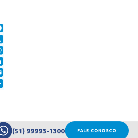
Facebook
X
WhatsApp
LinkedIn
Email
Share
(51) 99993-1300
FALE CONOSCO