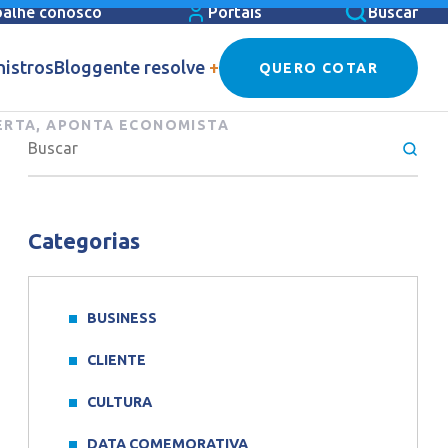
balhe conosco
Portais
Buscar
nistros
Blog
gente resolve
+
QUERO COTAR
ERTA, APONTA ECONOMISTA
Categorias
BUSINESS
CLIENTE
CULTURA
DATA COMEMORATIVA