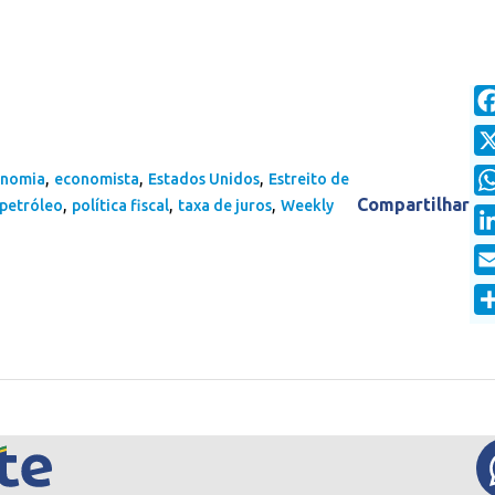
,
,
,
onomia
economista
Estados Unidos
Estreito de
,
,
,
Compartilhar
petróleo
política fiscal
taxa de juros
Weekly