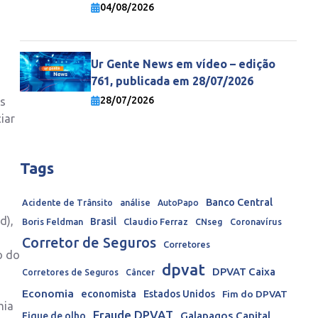
economia mundial
04/08/2026
Ur Gente News em vídeo – edição
761, publicada em 28/07/2026
28/07/2026
as
iar
Tags
Banco Central
Acidente de Trânsito
análise
AutoPapo
d),
Brasil
Boris Feldman
Claudio Ferraz
CNseg
Coronavírus
Corretor de Seguros
Corretores
o do
dpvat
DPVAT Caixa
Corretores de Seguros
Câncer
Economia
economista
Estados Unidos
Fim do DPVAT
mia
Fraude DPVAT
Galapagos Capital
Fique de olho