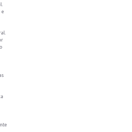
l.
 e
al.
or
 o
as
ça
ente