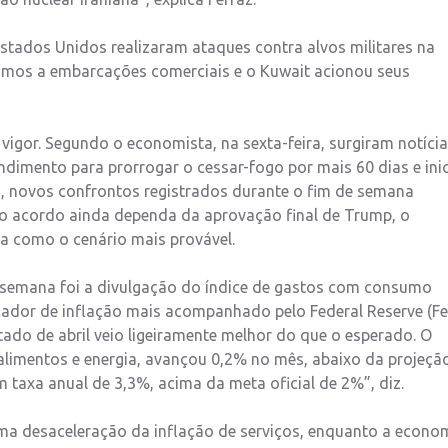
 Estados Unidos realizaram ataques contra alvos militares na
imos a embarcações comerciais e o Kuwait acionou seus
vigor. Segundo o economista, na sexta-feira, surgiram notíci
dimento para prorrogar o cessar-fogo por mais 60 dias e inic
o, novos confrontos registrados durante o fim de semana
 o acordo ainda dependa da aprovação final de Trump, o
 como o cenário mais provável.
 semana foi a divulgação do índice de gastos com consumo
cador de inflação mais acompanhado pelo Federal Reserve (Fe
tado de abril veio ligeiramente melhor do que o esperado. O
 alimentos e energia, avançou 0,2% no mês, abaixo da projeçã
 taxa anual de 3,3%, acima da meta oficial de 2%”, diz.
a desaceleração da inflação de serviços, enquanto a econo