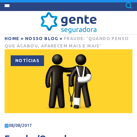
HOME
»
NOSSO BLOG
»
FRAUDE: ‘QUANDO PENSO
QUE ACABOU, APARECEM MAIS E MAIS’
NOTÍCIAS
08/08/2017