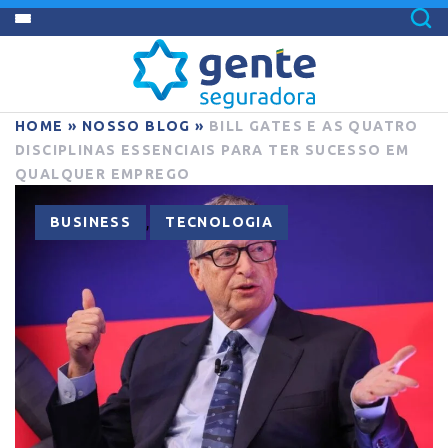
HOME
»
NOSSO BLOG
»
BILL GATES E AS QUATRO
DISCIPLINAS ESSENCIAIS PARA TER SUCESSO EM
QUALQUER EMPREGO
,
BUSINESS
TECNOLOGIA