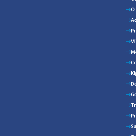
O 
Ad
Pr
Ví
M
Co
Ki
De
Go
Tr
Pr
Su