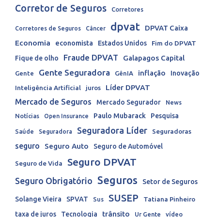
Corretor de Seguros
Corretores
dpvat
DPVAT Caixa
Corretores de Seguros
Câncer
Economia
economista
Estados Unidos
Fim do DPVAT
Fraude DPVAT
Galapagos Capital
Fique de olho
Gente Seguradora
inflação
Inovação
Gente
GênIA
Líder DPVAT
Inteligência Artificial
juros
Mercado de Seguros
Mercado Segurador
News
Paulo Mubarack
Pesquisa
Notícias
Open Insurance
Seguradora Líder
Seguradoras
Saúde
Seguradora
seguro
Seguro Auto
Seguro de Automóvel
Seguro DPVAT
Seguro de Vida
Seguros
Seguro Obrigatório
Setor de Seguros
SUSEP
Solange Vieira
SPVAT
Tatiana Pinheiro
Sus
trânsito
taxa de juros
Tecnologia
Ur Gente
vídeo