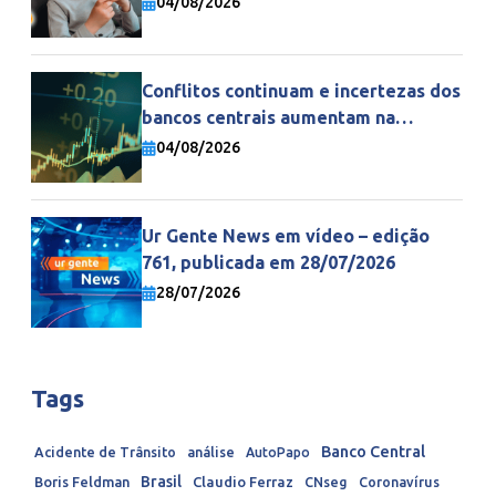
04/08/2026
Conflitos continuam e incertezas dos
bancos centrais aumentam na
economia mundial
04/08/2026
Ur Gente News em vídeo – edição
761, publicada em 28/07/2026
28/07/2026
Tags
Banco Central
Acidente de Trânsito
análise
AutoPapo
Brasil
Boris Feldman
Claudio Ferraz
CNseg
Coronavírus