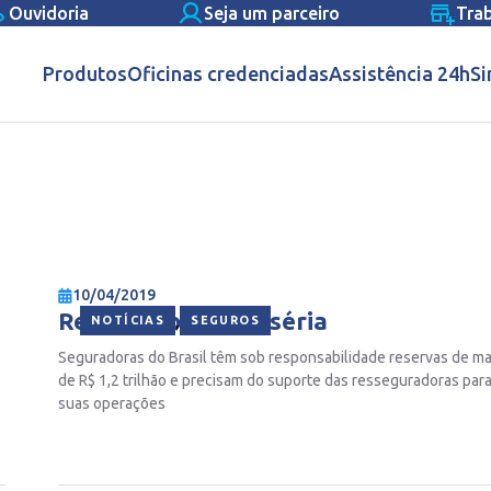
Ouvidoria
Seja um parceiro
Tra
Produtos
Oficinas credenciadas
Assistência 24h
Si
10/04/2019
Resseguro é coisa séria
,
NOTÍCIAS
SEGUROS
Seguradoras do Brasil têm sob responsabilidade reservas de ma
de R$ 1,2 trilhão e precisam do suporte das resseguradoras par
suas operações