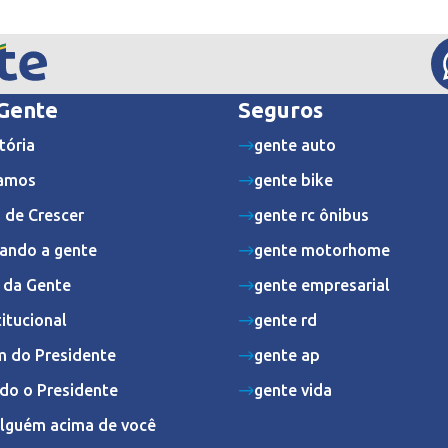
 Gente
Seguros
tória
gente auto
amos
gente bike
 de Crescer
gente rc ônibus
ando a gente
gente motorhome
s da Gente
gente empresarial
titucional
gente rd
 do Presidente
gente ap
do o Presidente
gente vida
Alguém acima de você