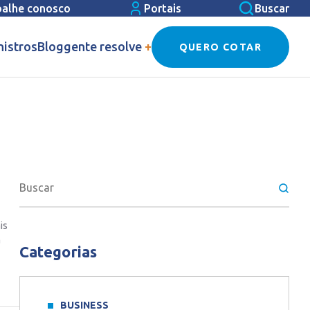
balhe conosco
Portais
Buscar
nistros
Blog
gente resolve
+
QUERO COTAR
is
a
Categorias
BUSINESS