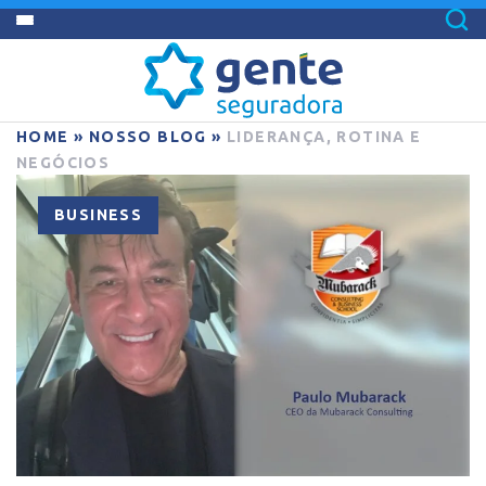
HOME
»
NOSSO BLOG
»
LIDERANÇA, ROTINA E
NEGÓCIOS
BUSINESS