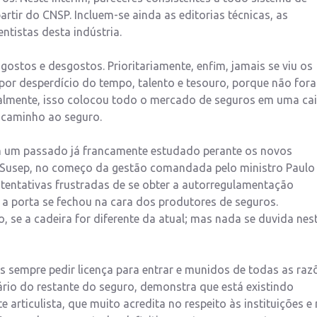
rtir do CNSP. Incluem-se ainda as editorias técnicas, as
tistas desta indústria.
ostos e desgostos. Prioritariamente, enfim, jamais se viu os
por desperdício do tempo, talento e tesouro, porque não for
ialmente, isso colocou todo o mercado de seguros em uma ca
 caminho ao seguro.
m um passado já francamente estudado perante os novos
a Susep, no começo da gestão comandada pelo ministro Paulo
tentativas frustradas de se obter a autorregulamentação
a, a porta se fechou na cara dos produtores de seguros.
 se a cadeira for diferente da atual; mas nada se duvida nes
 sempre pedir licença para entrar e munidos de todas as raz
ário do restante do seguro, demonstra que está existindo
 articulista, que muito acredita no respeito às instituições e