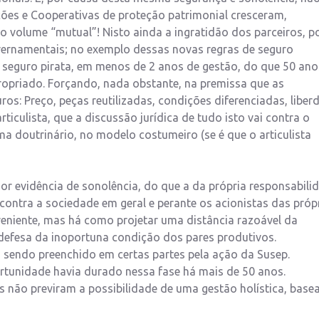
ções e Cooperativas de proteção patrimonial cresceram,
volume “mutual”! Nisto ainda a ingratidão dos parceiros, po
ernamentais; no exemplo dessas novas regras de seguro
 seguro pirata, em menos de 2 anos de gestão, do que 50 ano
ropriado. Forçando, nada obstante, na premissa que as
: Preço, peças reutilizadas, condições diferenciadas, liber
ticulista, que a discussão jurídica de tudo isto vai contra o
 doutrinário, no modelo costumeiro (se é que o articulista
or evidência de sonolência, do que a da própria responsabili
contra a sociedade em geral e perante os acionistas das próp
eniente, mas há como projetar uma distância razoável da
defesa da inoportuna condição dos pares produtivos.
 sendo preenchido em certas partes pela ação da Susep.
rtunidade havia durado nessa fase há mais de 50 anos.
não previram a possibilidade de uma gestão holística, base