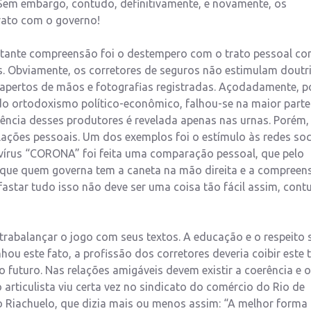
Sem embargo, contudo, definitivamente, e novamente, os
trato com o governo!
ortante compreensão foi o destempero com o trato pessoal co
is. Obviamente, os corretores de seguros não estimulam doutr
e apertos de mãos e fotografias registradas. Açodadamente, p
 do ortodoxismo político-econômico, falhou-se na maior parte
erência desses produtores é revelada apenas nas urnas. Porém,
lações pessoais. Um dos exemplos foi o estímulo às redes soc
vírus “CORONA” foi feita uma comparação pessoal, que pelo
a que quem governa tem a caneta na mão direita e a compreen
astar tudo isso não deve ser uma coisa tão fácil assim, cont
ontrabalançar o jogo com seus textos. A educação e o respeito 
ou este fato, a profissão dos corretores deveria coibir este 
 futuro. Nas relações amigáveis devem existir a coerência e o
articulista viu certa vez no sindicato do comércio do Rio de
o Riachuelo, que dizia mais ou menos assim: “A melhor forma