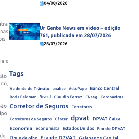
economia mundial
04/08/2026
ntra
Ur Gente News em vídeo – edição
inas
761, publicada em 28/07/2026
ois
28/07/2026
iais
Tags
são
udo,
Banco Central
Acidente de Trânsito
análise
AutoPapo
Brasil
Boris Feldman
Claudio Ferraz
CNseg
Coronavírus
Corretor de Seguros
são
Corretores
tipo
dpvat
DPVAT Caixa
Corretores de Seguros
Câncer
Economia
economista
Estados Unidos
Fim do DPVAT
 de
Fraude DPVAT
Galapagos Capital
Fique de olho