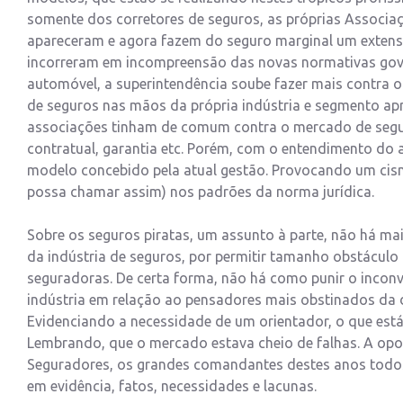
somente dos corretores de seguros, as próprias Associa
apareceram e agora fazem do seguro marginal um extenso 
incorreram em incompreensão das novas normativas gov
automóvel, a superintendência soube fazer mais contra o
de seguros nas mãos da própria indústria e segmento ap
associações tinham de comum contra o mercado de seguros
contratual, garantia etc. Porém, com o entendimento do ar
modelo concebido pela atual gestão. Provocando um cisma
possa chamar assim) nos padrões da norma jurídica.
Sobre os seguros piratas, um assunto à parte, não há mai
da indústria de seguros, por permitir tamanho obstáculo 
seguradoras. De certa forma, não há como punir o inconv
indústria em relação ao pensadores mais obstinados da 
Evidenciando a necessidade de um orientador, o que está
Lembrando, que o mercado estava cheio de falhas. A opo
Seguradores, os grandes comandantes destes anos todos 
em evidência, fatos, necessidades e lacunas.