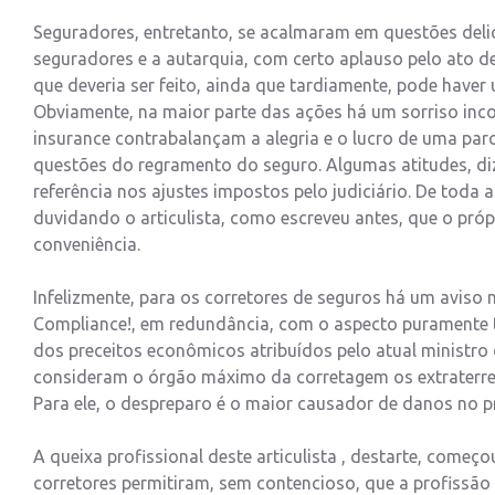
Seguradores, entretanto, se acalmaram em questões del
seguradores e a autarquia, com certo aplauso pelo ato d
que deveria ser feito, ainda que tardiamente, pode haver
Obviamente, na maior parte das ações há um sorriso inc
insurance contrabalançam a alegria e o lucro de uma pa
questões do regramento do seguro. Algumas atitudes, diz
referência nos ajustes impostos pelo judiciário. De toda a
duvidando o articulista, como escreveu antes, que o pr
conveniência.
Infelizmente, para os corretores de seguros há um aviso n
Compliance!, em redundância, com o aspecto puramente t
dos preceitos econômicos atribuídos pelo atual ministro
consideram o órgão máximo da corretagem os extraterrest
Para ele, o despreparo é o maior causador de danos no p
A queixa profissional deste articulista , destarte, com
corretores permitiram, sem contencioso, que a profissão