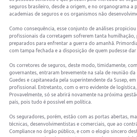
seguros brasileiro, desde a origem, e no organograma a pa
academias de seguros e os organismos não desenvolvimen
Como consequência, esse conjunto de análises propiciou g
profissionais da corretagem sofrerem tanta humilhação, 
preparados para enfrentar a guerra do amanhã. Primord
com tampa fechada e a disposição de quem pudesse dar
Os corretores de seguros, deste modo, timidamente, co
governantes, entraram brevemente na sala de reunião d
Guedes e capitaneada pela superintendente da Susep, em 
profissional. Entretanto, com o erro evidente de logístic
Provavelmente, só se abrirá novamente na próxima gestão,
país, pois tudo é possível em política.
Os seguradores, porém, estão com as portas abertas, mas
técnicas, desenvolvimentistas e comerciais, que ao contr
Compliance no órgão público, e com o elogio sincero deste