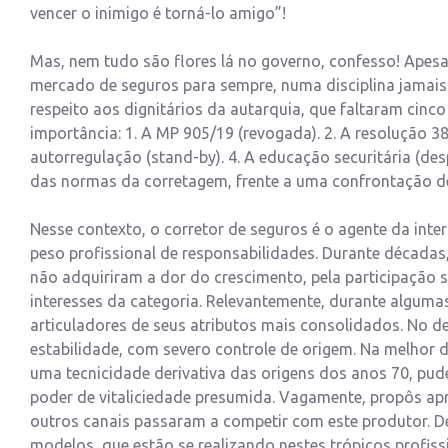
vencer o inimigo é torná-lo amigo”!
Mas, nem tudo são flores lá no governo, confesso! Apesa
mercado de seguros para sempre, numa disciplina jamais v
respeito aos dignitários da autarquia, que faltaram cin
importância: 1. A MP 905/19 (revogada). 2. A resolução 3
autorregulação (stand-by). 4. A educação securitária (de
das normas da corretagem, frente a uma confrontação de
Nesse contexto, o corretor de seguros é o agente da int
peso profissional de responsabilidades. Durante década
não adquiriram a dor do crescimento, pela participação s
interesses da categoria. Relevantemente, durante algum
articuladores de seus atributos mais consolidados. No de
estabilidade, com severo controle de origem. Na melhor d
uma tecnicidade derivativa das origens dos anos 70, pude
poder de vitaliciedade presumida. Vagamente, propôs apr
outros canais passaram a competir com este produtor. D
modelos, que estão se realizando nestes trópicos profis