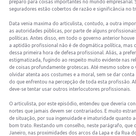
preparo para coisas importantes no mundo empresarial. 
seguradores estão cobertos de razão e significância no 
Data venia maxima do articulista, contudo, a outra imp
as autoridades públicas, por parte de alguns profissiona
políticas. Antes disso, em todo o governo anterior houv
a aptidão profissional não é de dogmática política, mas
dessa primeira hora de defesa profissional. Aliás, a pref
estigmatizada, fugindo ao respeito muito evidente nas re
de coisas profundamente grotescas. Até mesmo sobre o 
olvidar atenta aos costumes e a moral, sem se dar cont
do que enfrentou na percepção de toda esta profissão. Af
deve-se tentar usar outros interlocutores profissionais.
O articulista, por este episódio, entendeu que deveria c
nortes que jamais devem ser contrariados. E muito estranh
de situação, por sua ingenuidade e imaturidade quanto ao
bom trato. Restando um conselho, neste parágrafo, que o 
Janeiro, nas proximidades dos arcos da Lapa e da Rua d