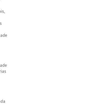
is,
s
dade
dade
rias
ada