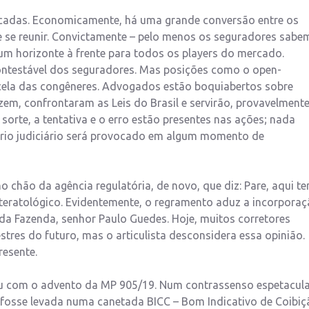
icadas. Economicamente, há uma grande conversão entre os
e se reunir. Convictamente – pelo menos os seguradores sabe
 um horizonte à frente para todos os players do mercado.
ontestável dos seguradores. Mas posições como o open-
rcela das congêneres. Advogados estão boquiabertos sobre
em, confrontaram as Leis do Brasil e servirão, provavelmente
 sorte, a tentativa e o erro estão presentes nas ações; nada
óprio judiciário será provocado em algum momento de
o chão da agência regulatória, de novo, que diz: Pare, aqui t
eratológico. Evidentemente, o regramento aduz a incorpora
 da Fazenda, senhor Paulo Guedes. Hoje, muitos corretores
res do futuro, mas o articulista desconsidera essa opinião.
resente.
eçou com o advento da MP 905/19. Num contrassenso espetacula
 fosse levada numa canetada BICC – Bom Indicativo de Coibiç