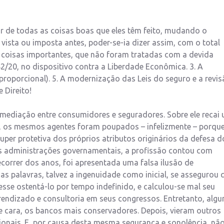
r de todas as coisas boas que eles têm feito, mudando o
ista ou imposta antes, poder-se-ia dizer assim, com o total
co coisas importantes, que não foram tratadas com a devida
82/20, no dispositivo contra a Liberdade Econômica. 3. A
sproporcional). 5. A modernização das Leis do seguro e a revi
 Direito!
ermediação entre consumidores e seguradores. Sobre ele recai
s, os mesmos agentes foram poupados – infelizmente – porqu
uper protetiva dos próprios atributos originários da defesa d
as administrações governamentais, a profissão contou com
correr dos anos, foi apresentada uma falsa ilusão de
as palavras, talvez a ingenuidade como inicial, se assegurou 
sse ostentá-lo por tempo indefinido, e calculou-se mal seu
endizado e consultoria em seus congressos. Entretanto, algu
e cara, os bancos mais conservadores. Depois, vieram outros
sionais. E, por causa desta mesma segurança e sonolência, nã