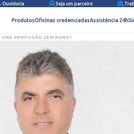
Ouvidoria
Seja um parceiro
Tra
Produtos
Oficinas credenciadas
Assistência 24h
Si
 UMA PROFISSÃO SEM RUMO?