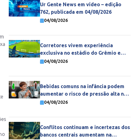
Ur Gente News em vídeo – edição
762, publicada em 04/08/2026
04/08/2026
am
ixa
Corretores vivem experiência
exclusiva no estádio do Grêmio e
fortalecem parceria com a Gente
04/08/2026
Seguradora
Bebidas comuns na infância podem
aumentar o risco de pressão alta na
te
vida adulta
04/08/2026
ões
Conflitos continuam e incertezas dos
 no
bancos centrais aumentam na