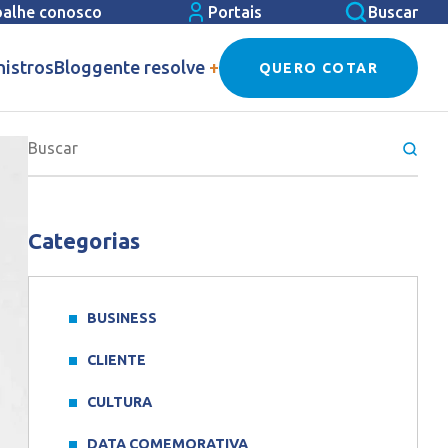
balhe conosco
Portais
Buscar
nistros
Blog
gente resolve
+
QUERO COTAR
Categorias
BUSINESS
CLIENTE
CULTURA
DATA COMEMORATIVA