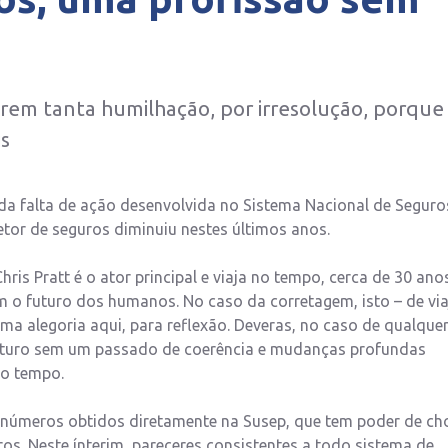
erem tanta humilhação, por irresolução, porque
s
da falta de ação desenvolvida no Sistema Nacional de Seguro
etor de seguros diminuiu nestes últimos anos.
s Pratt é o ator principal e viaja no tempo, cerca de 30 anos
am o futuro dos humanos. No caso da corretagem, isto – de via
ma alegoria aqui, para reflexão. Deveras, no caso de qualque
futuro sem um passado de coerência e mudanças profundas
no tempo.
s números obtidos diretamente na Susep, que tem poder de ch
os. Neste ínterim, pareceres consistentes a todo sistema de