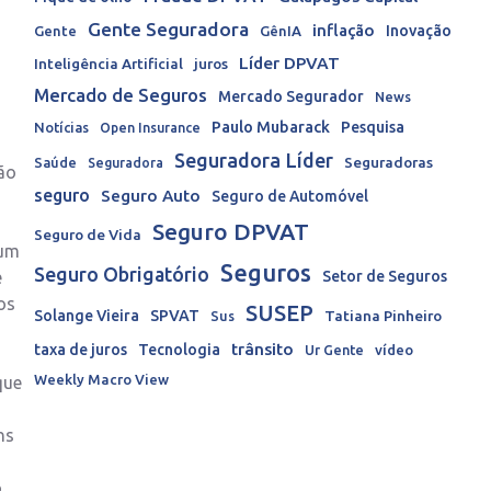
Gente Seguradora
inflação
Inovação
Gente
GênIA
Líder DPVAT
Inteligência Artificial
juros
Mercado de Seguros
Mercado Segurador
News
Paulo Mubarack
Pesquisa
Notícias
Open Insurance
Seguradora Líder
Seguradoras
Saúde
Seguradora
são
seguro
Seguro Auto
Seguro de Automóvel
Seguro DPVAT
Seguro de Vida
 um
Seguros
Seguro Obrigatório
e
Setor de Seguros
os
SUSEP
Solange Vieira
SPVAT
Tatiana Pinheiro
Sus
trânsito
taxa de juros
Tecnologia
Ur Gente
vídeo
Weekly Macro View
que
ns
o