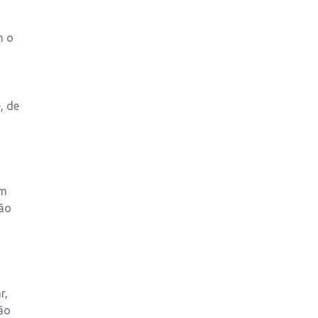
m o
, de
em
ção
r,
ão