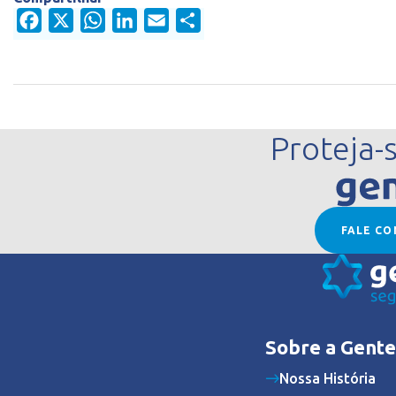
Facebook
X
WhatsApp
LinkedIn
Email
Share
Proteja-
FALE C
Sobre a Gente
Nossa História