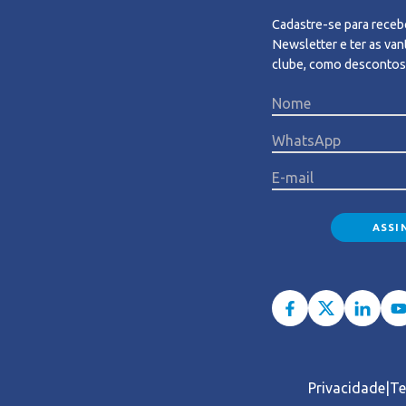
Cadastre-se para receb
Newsletter e ter as va
clube, como descontos
Privacidade
Te