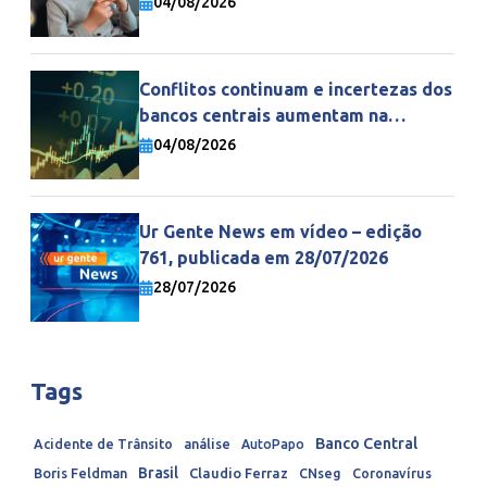
04/08/2026
Conflitos continuam e incertezas dos
bancos centrais aumentam na
economia mundial
04/08/2026
Ur Gente News em vídeo – edição
761, publicada em 28/07/2026
28/07/2026
Tags
Banco Central
Acidente de Trânsito
análise
AutoPapo
Brasil
Boris Feldman
Claudio Ferraz
CNseg
Coronavírus