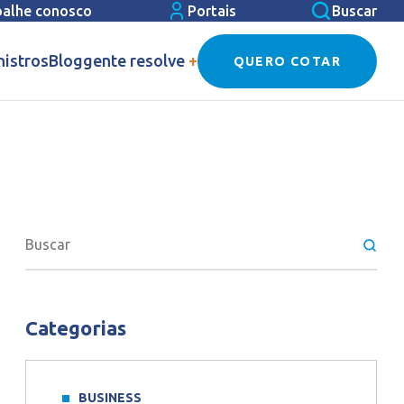
balhe conosco
Portais
Buscar
nistros
Blog
gente resolve
+
QUERO COTAR
Categorias
BUSINESS