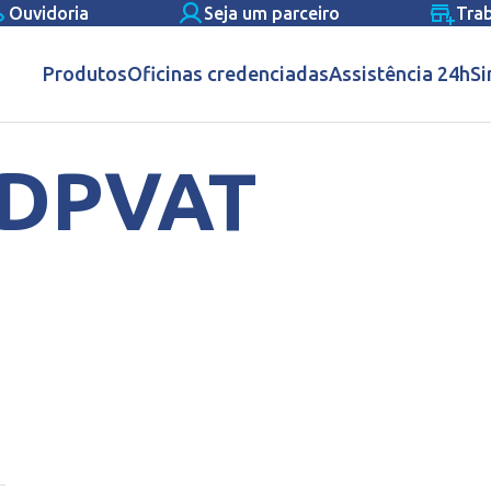
Ouvidoria
Seja um parceiro
Tra
Produtos
Oficinas credenciadas
Assistência 24h
Si
 DPVAT
o