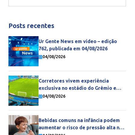
Posts recentes
Ur Gente News em vídeo – edição
762, publicada em 04/08/2026
04/08/2026
Corretores vivem experiência
exclusiva no estádio do Grêmio e
fortalecem parceria com a Gente
04/08/2026
Seguradora
Bebidas comuns na infância podem
aumentar o risco de pressão alta na
vida adulta