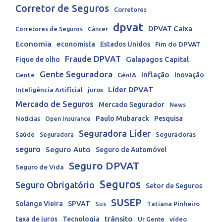
Corretor de Seguros
Corretores
dpvat
DPVAT Caixa
Corretores de Seguros
Câncer
Economia
economista
Estados Unidos
Fim do DPVAT
Fraude DPVAT
Galapagos Capital
Fique de olho
Gente Seguradora
inflação
Inovação
Gente
GênIA
Líder DPVAT
Inteligência Artificial
juros
Mercado de Seguros
Mercado Segurador
News
Paulo Mubarack
Pesquisa
Notícias
Open Insurance
Seguradora Líder
Seguradoras
Saúde
Seguradora
seguro
Seguro Auto
Seguro de Automóvel
Seguro DPVAT
Seguro de Vida
Seguros
Seguro Obrigatório
Setor de Seguros
SUSEP
Solange Vieira
SPVAT
Tatiana Pinheiro
Sus
trânsito
taxa de juros
Tecnologia
Ur Gente
vídeo