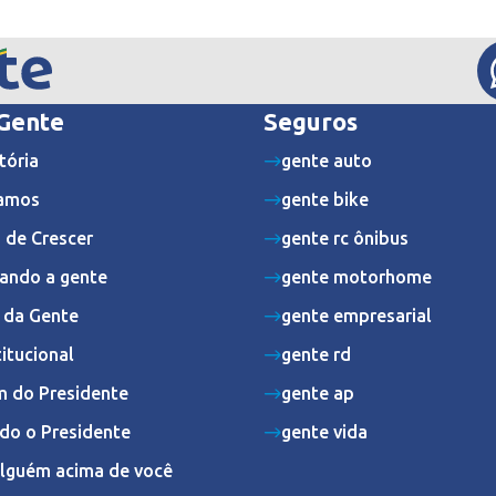
 Gente
Seguros
tória
gente auto
amos
gente bike
 de Crescer
gente rc ônibus
ando a gente
gente motorhome
s da Gente
gente empresarial
titucional
gente rd
 do Presidente
gente ap
do o Presidente
gente vida
Alguém acima de você