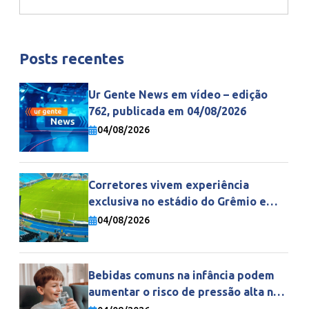
Posts recentes
Ur Gente News em vídeo – edição
762, publicada em 04/08/2026
04/08/2026
Corretores vivem experiência
exclusiva no estádio do Grêmio e
fortalecem parceria com a Gente
04/08/2026
Seguradora
Bebidas comuns na infância podem
aumentar o risco de pressão alta na
vida adulta