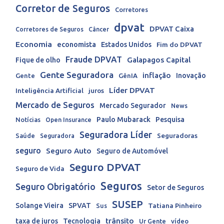
Corretor de Seguros
Corretores
dpvat
DPVAT Caixa
Corretores de Seguros
Câncer
Economia
economista
Estados Unidos
Fim do DPVAT
Fraude DPVAT
Galapagos Capital
Fique de olho
Gente Seguradora
inflação
Inovação
Gente
GênIA
Líder DPVAT
Inteligência Artificial
juros
Mercado de Seguros
Mercado Segurador
News
Paulo Mubarack
Pesquisa
Notícias
Open Insurance
Seguradora Líder
Seguradoras
Saúde
Seguradora
seguro
Seguro Auto
Seguro de Automóvel
Seguro DPVAT
Seguro de Vida
Seguros
Seguro Obrigatório
Setor de Seguros
SUSEP
Solange Vieira
SPVAT
Tatiana Pinheiro
Sus
trânsito
taxa de juros
Tecnologia
Ur Gente
vídeo