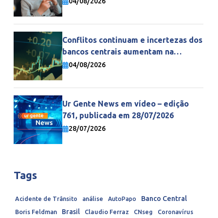
04/08/2026
Conflitos continuam e incertezas dos
bancos centrais aumentam na
economia mundial
04/08/2026
Ur Gente News em vídeo – edição
761, publicada em 28/07/2026
28/07/2026
Tags
Banco Central
Acidente de Trânsito
análise
AutoPapo
Brasil
Boris Feldman
Claudio Ferraz
CNseg
Coronavírus