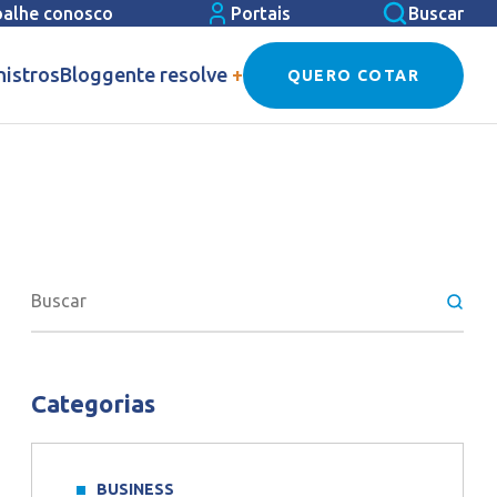
balhe conosco
Portais
Buscar
nistros
Blog
gente resolve
+
QUERO COTAR
Categorias
BUSINESS