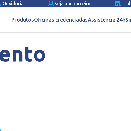
Ouvidoria
Seja um parceiro
Tra
Produtos
Oficinas credenciadas
Assistência 24h
Si
ento