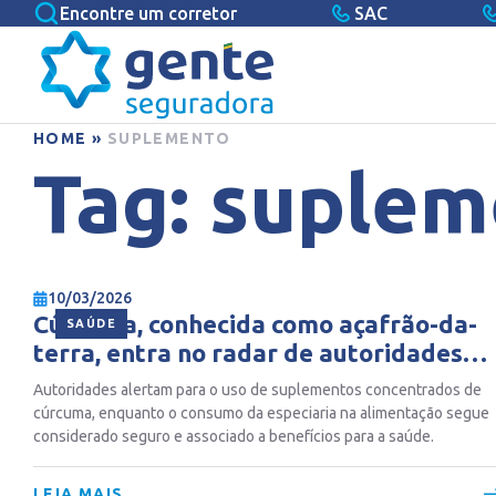
Encontre um corretor
SAC
HOME
»
SUPLEMENTO
Tag:
suplem
10/03/2026
Cúrcuma, conhecida como açafrão-da-
SAÚDE
terra, entra no radar de autoridades
mundiais após possíveis danos ao
Autoridades alertam para o uso de suplementos concentrados de
fígado
cúrcuma, enquanto o consumo da especiaria na alimentação segue
considerado seguro e associado a benefícios para a saúde.
LEIA MAIS