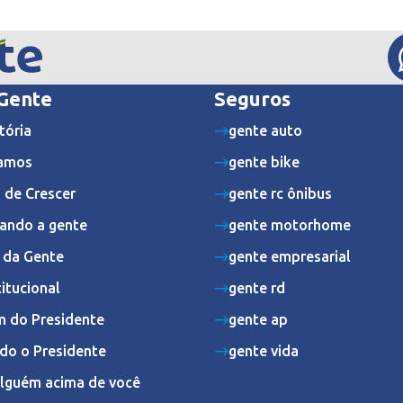
 Gente
Seguros
tória
gente auto
amos
gente bike
 de Crescer
gente rc ônibus
ando a gente
gente motorhome
s da Gente
gente empresarial
titucional
gente rd
 do Presidente
gente ap
do o Presidente
gente vida
Alguém acima de você