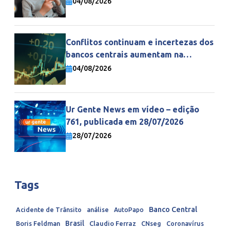
04/08/2026
Conflitos continuam e incertezas dos
bancos centrais aumentam na
economia mundial
04/08/2026
Ur Gente News em vídeo – edição
761, publicada em 28/07/2026
28/07/2026
Tags
Banco Central
Acidente de Trânsito
análise
AutoPapo
Brasil
Boris Feldman
Claudio Ferraz
CNseg
Coronavírus