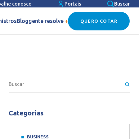
balhe conosco
Portais
Buscar
nistros
Blog
gente resolve
+
QUERO COTAR
Categorias
BUSINESS