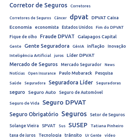
Corretor de Seguros
Corretores
dpvat
DPVAT Caixa
Corretores de Seguros
Câncer
Economia
economista
Estados Unidos
Fim do DPVAT
Fraude DPVAT
Galapagos Capital
Fique de olho
Gente Seguradora
inflação
Inovação
Gente
GênIA
Líder DPVAT
Inteligência Artificial
juros
Mercado de Seguros
Mercado Segurador
News
Paulo Mubarack
Pesquisa
Notícias
Open Insurance
Seguradora Líder
Seguradoras
Saúde
Seguradora
seguro
Seguro Auto
Seguro de Automóvel
Seguro DPVAT
Seguro de Vida
Seguros
Seguro Obrigatório
Setor de Seguros
SUSEP
Solange Vieira
SPVAT
Tatiana Pinheiro
Sus
trânsito
taxa de juros
Tecnologia
Ur Gente
vídeo