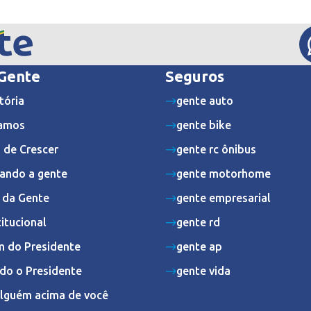
 Gente
Seguros
tória
gente auto
amos
gente bike
 de Crescer
gente rc ônibus
ando a gente
gente motorhome
s da Gente
gente empresarial
titucional
gente rd
 do Presidente
gente ap
do o Presidente
gente vida
Alguém acima de você