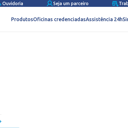
Ouvidoria
Seja um parceiro
Tra
Produtos
Oficinas credenciadas
Assistência 24h
Si