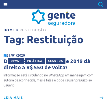
HOME
»
RESTITUIÇÃO
Tag:
Restituição
27/01/2020
DPVAT pago entre 2014 e 2019 dá
,
,
DPVAT
POLÍTICA
SEGUROS
direito a R$ 550 de volta?
Informação está circulando no WhatsApp em mensagem com
autoria desconhecida, mas é falsa e pode causar prejuízo ao
usuário
LEIA MAIS