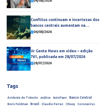
04/08/2026
Conflitos continuam e incertezas dos
bancos centrais aumentam na
economia mundial
04/08/2026
Ur Gente News em vídeo – edição
761, publicada em 28/07/2026
28/07/2026
Tags
Banco Central
Acidente de Trânsito
análise
AutoPapo
Brasil
Boris Feldman
Claudio Ferraz
CNseg
Coronavírus