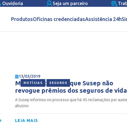
Ouvidoria
Seja um parceiro
Tra
Produtos
Oficinas credenciadas
Assistência 24h
Si
13/03/2019
MPF recorre para que Susep não
,
NOTÍCIAS
SEGUROS
revogue prêmios dos seguros de vida
de idosos
A Susep informou no processo que há 45 reclamações por aum
abusivo
LEIA MAIS