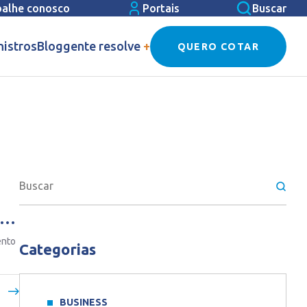
balhe conosco
Portais
Buscar
nistros
Blog
gente resolve
+
QUERO COTAR
ento
Categorias
BUSINESS