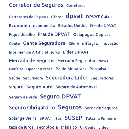
Corretor de Seguros
Corretores
dpvat
DPVAT Caixa
Corretores de Seguros
Câncer
Economia
economista
Estados Unidos
Fim do DPVAT
Fraude DPVAT
Galapagos Capital
Fique de olho
Gente Seguradora
inflação
Inovação
Gente
GênIA
Líder DPVAT
Inteligência Artificial
juros
Mercado de Seguros
Mercado Segurador
News
Paulo Mubarack
Pesquisa
Notícias
Open Insurance
Seguradora Líder
Seguradoras
Saúde
Seguradora
seguro
Seguro Auto
Seguro de Automóvel
Seguro DPVAT
Seguro de Vida
Seguros
Seguro Obrigatório
Setor de Seguros
SUSEP
Solange Vieira
SPVAT
Tatiana Pinheiro
Sus
trânsito
taxa de juros
Tecnologia
Ur Gente
vídeo