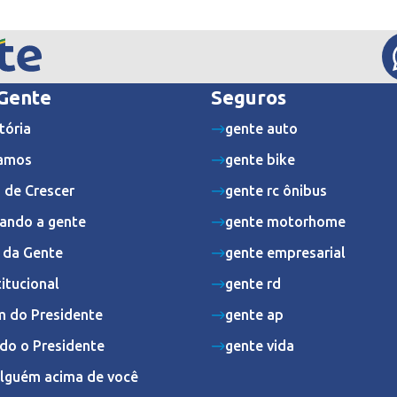
 Gente
Seguros
tória
gente auto
amos
gente bike
 de Crescer
gente rc ônibus
ando a gente
gente motorhome
s da Gente
gente empresarial
titucional
gente rd
 do Presidente
gente ap
do o Presidente
gente vida
Alguém acima de você